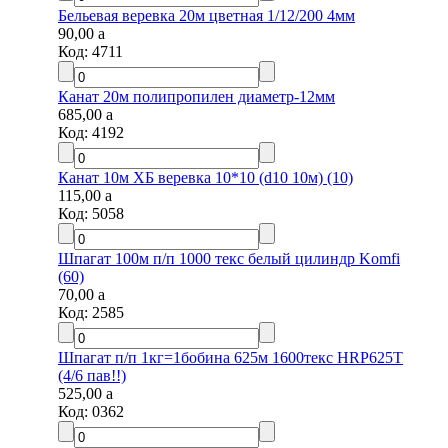
Бельевая веревка 20м цветная 1/12/200 4мм
90,00
a
Код:
4711
Канат 20м полипропилен диаметр-12мм
685,00
a
Код:
4192
Канат 10м ХБ веревка 10*10 (d10 10м) (10)
115,00
a
Код:
5058
Шпагат 100м п/п 1000 текс белый цилиндр Komfi
(60)
70,00
a
Код:
2585
Шпагат п/п 1кг=1бобина 625м 1600текс HRP625T
(4/6 пав!!)
525,00
a
Код:
0362