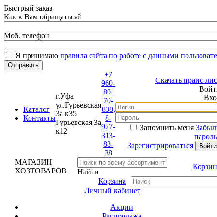
Быстрый заказ
Как к Вам обращаться?
Моб. телефон
Я принимаю
правила сайта по работе с данными пользовате
+7
Скачать прайс-лист
960-
Войти
80-
г.Уфа
Вход
70-
ул.Гурьевская
Каталог
838,
3а к35
Контакты
8-
Гурьевская 3а
927-
Запомнить меня
Забыли
к12
313-
пароль?
88-
Зарегистрироваться
38
МАГАЗИН
Корзина
ХОЗТОВАРОВ
Найти
Корзина
Личный кабинет
Акции
Распродажа