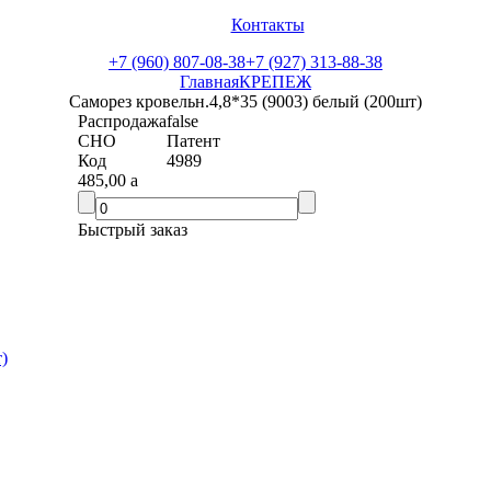
Контакты
+7 (960) 807-08-38
+7 (927) 313-88-38
Главная
КРЕПЕЖ
Саморез кровельн.4,8*35 (9003) белый (200шт)
Распродажа
false
СНО
Патент
Код
4989
485,00
a
Быстрый заказ
)