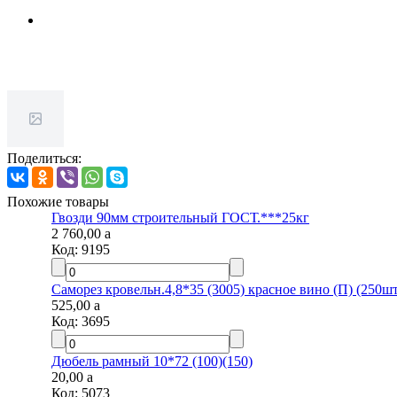
Поделиться:
Похожие товары
Гвозди 90мм строительный ГОСТ.***25кг
2 760,00
a
Код:
9195
Саморез кровельн.4,8*35 (3005) красное вино (П) (250шт
525,00
a
Код:
3695
Дюбель рамный 10*72 (100)(150)
20,00
a
Код:
5073