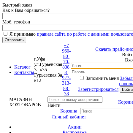
Быстрый заказ
Как к Вам обращаться?
Моб. телефон
Я принимаю
правила сайта по работе с данными пользовате
+7
Скачать прайс-лист
960-
Войти
80-
г.Уфа
Вход
70-
ул.Гурьевская
Каталог
838,
3а к35
Контакты
8-
Гурьевская 3а
927-
Запомнить меня
Забыли
к12
313-
пароль?
88-
Зарегистрироваться
38
МАГАЗИН
Корзина
ХОЗТОВАРОВ
Найти
Корзина
Личный кабинет
Акции
Распродажа