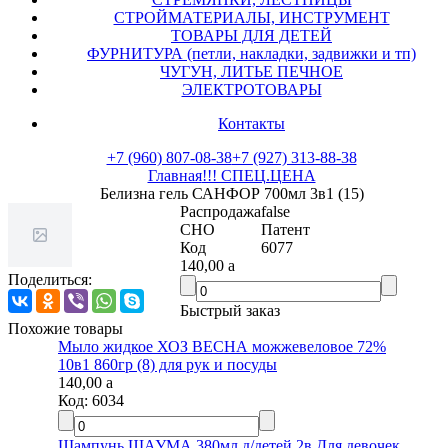
СТРОЙМАТЕРИАЛЫ, ИНСТРУМЕНТ
ТОВАРЫ ДЛЯ ДЕТЕЙ
ФУРНИТУРА (петли, накладки, задвижки и тп)
ЧУГУН, ЛИТЬЕ ПЕЧНОЕ
ЭЛЕКТРОТОВАРЫ
Контакты
+7 (960) 807-08-38
+7 (927) 313-88-38
Главная
!!! СПЕЦ.ЦЕНА
Белизна гель САНФОР 700мл 3в1 (15)
Распродажа
false
СНО
Патент
Код
6077
140,00
a
Поделиться:
Быстрый заказ
Похожие товары
Мыло жидкое ХОЗ ВЕСНА можжевеловое 72%
10в1 860гр (8) для рук и посуды
140,00
a
Код:
6034
Шампунь ШАУМА 380мл д/детей 2в Для девочек