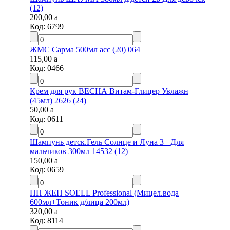
(12)
200,00
a
Код:
6799
ЖМС Сарма 500мл асс (20) 064
115,00
a
Код:
0466
Крем для рук ВЕСНА Витам-Глицер Увлажн
(45мл) 2626 (24)
50,00
a
Код:
0611
Шампунь детск.Гель Солнце и Луна 3+ Для
мальчиков 300мл 14532 (12)
150,00
a
Код:
0659
ПН ЖЕН SOELL Professional (Мицел.вода
600мл+Тоник д/лица 200мл)
320,00
a
Код:
8114