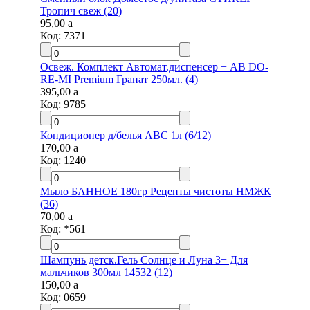
Тропич свеж (20)
95,00
a
Код:
7371
Освеж. Комплект Автомат.диспенсер + АВ DO-
RE-MI Premium Гранат 250мл. (4)
395,00
a
Код:
9785
Кондиционер д/белья АВС 1л (6/12)
170,00
a
Код:
1240
Мыло БАННОЕ 180гр Рецепты чистоты НМЖК
(36)
70,00
a
Код:
*561
Шампунь детск.Гель Солнце и Луна 3+ Для
мальчиков 300мл 14532 (12)
150,00
a
Код:
0659