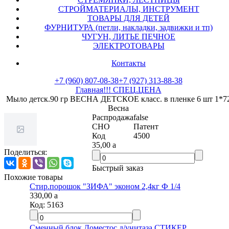
СТРОЙМАТЕРИАЛЫ, ИНСТРУМЕНТ
ТОВАРЫ ДЛЯ ДЕТЕЙ
ФУРНИТУРА (петли, накладки, задвижки и тп)
ЧУГУН, ЛИТЬЕ ПЕЧНОЕ
ЭЛЕКТРОТОВАРЫ
Контакты
+7 (960) 807-08-38
+7 (927) 313-88-38
Главная
!!! СПЕЦ.ЦЕНА
Мыло детск.90 гр ВЕСНА ДЕТСКОЕ класс. в пленке 6 шт 1*72
Весна
Распродажа
false
СНО
Патент
Код
4500
35,00
a
Поделиться:
Быстрый заказ
Похожие товары
Стир.порошок "ЗИФА" эконом 2,4кг Ф 1/4
330,00
a
Код:
5163
Сменный блок Доместос д/унитаза СТИКЕР