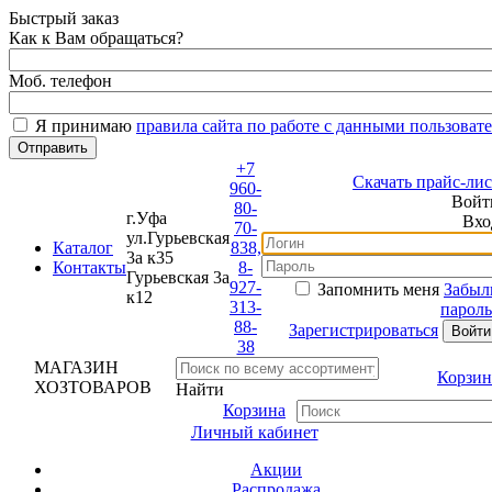
Быстрый заказ
Как к Вам обращаться?
Моб. телефон
Я принимаю
правила сайта по работе с данными пользовате
+7
Скачать прайс-лист
960-
Войти
80-
г.Уфа
Вход
70-
ул.Гурьевская
Каталог
838,
3а к35
Контакты
8-
Гурьевская 3а
927-
Запомнить меня
Забыли
к12
313-
пароль?
88-
Зарегистрироваться
38
МАГАЗИН
Корзина
ХОЗТОВАРОВ
Найти
Корзина
Личный кабинет
Акции
Распродажа