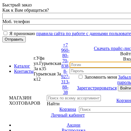
Быстрый заказ
Как к Вам обращаться?
Моб. телефон
Я принимаю
правила сайта по работе с данными пользовате
+7
Скачать прайс-лист
960-
Войти
80-
г.Уфа
Вход
70-
ул.Гурьевская
Каталог
838,
3а к35
Контакты
8-
Гурьевская 3а
927-
Запомнить меня
Забыли
к12
313-
пароль?
88-
Зарегистрироваться
38
МАГАЗИН
Корзина
ХОЗТОВАРОВ
Найти
Корзина
Личный кабинет
Акции
Распродажа