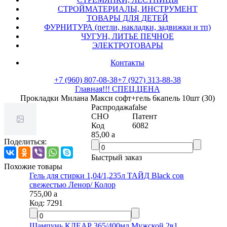
СТРОЙМАТЕРИАЛЫ, ИНСТРУМЕНТ
ТОВАРЫ ДЛЯ ДЕТЕЙ
ФУРНИТУРА (петли, накладки, задвижки и тп)
ЧУГУН, ЛИТЬЕ ПЕЧНОЕ
ЭЛЕКТРОТОВАРЫ
Контакты
+7 (960) 807-08-38
+7 (927) 313-88-38
Главная
!!! СПЕЦ.ЦЕНА
Прокладки Милана Макси софт+гель 6капель 10шт (30)
Распродажа
false
СНО
Патент
Код
6082
85,00
a
Поделиться:
Быстрый заказ
Похожие товары
Гель для стирки 1,04/1,235л ТАЙД Black сов
свежестью Ленор/ Колор
755,00
a
Код:
7291
Шампунь КЛЕАР 365/400мл Мужской 2в1