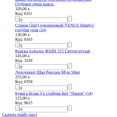
Глубокое очищ красн.
320,00
a
Код:
6311
Станок (2шт) одноразовый VENUS Simply2
голубая упак (24)
130,00
a
Код:
0163
Краска дл/волос ФАРА 515 Светло-русый
145,00
a
Код:
3339
Дезодорант Шар Рексона Муж 50мл
255,00
a
Код:
6359
Бумага белая 3-х слойная 4шт "Папия" (14)
125,00
a
Код:
9615
Скачать прайс-лист