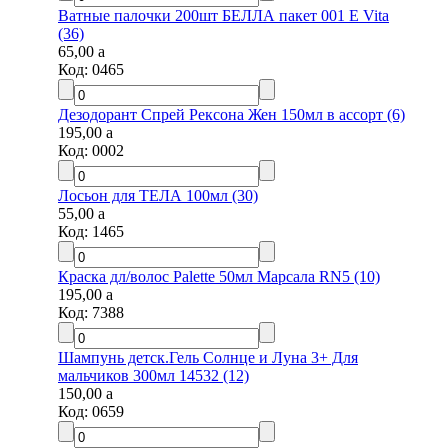
Ватные палочки 200шт БЕЛЛА пакет 001 E Vita
(36)
65,00
a
Код:
0465
Дезодорант Спрей Рексона Жен 150мл в ассорт (6)
195,00
a
Код:
0002
Лосьон для ТЕЛА 100мл (30)
55,00
a
Код:
1465
Краска дл/волос Palette 50мл Марсала RN5 (10)
195,00
a
Код:
7388
Шампунь детск.Гель Солнце и Луна 3+ Для
мальчиков 300мл 14532 (12)
150,00
a
Код:
0659