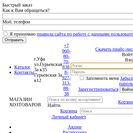
Быстрый заказ
Как к Вам обращаться?
Моб. телефон
Я принимаю
правила сайта по работе с данными пользовате
+7
Скачать прайс-лист
960-
Войти
80-
г.Уфа
Вход
70-
ул.Гурьевская
Каталог
838,
3а к35
Контакты
8-
Гурьевская 3а
927-
Запомнить меня
Забыли
к12
313-
пароль?
88-
Зарегистрироваться
38
МАГАЗИН
Корзина
ХОЗТОВАРОВ
Найти
Корзина
Личный кабинет
Акции
Распродажа