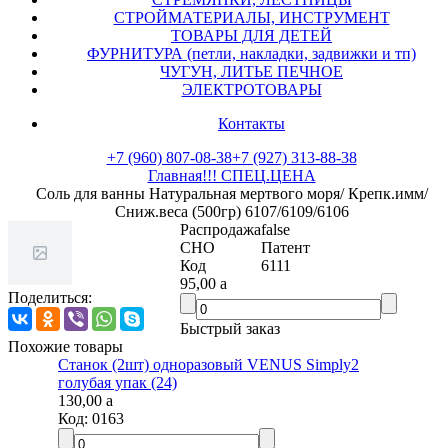
СТРОЙМАТЕРИАЛЫ, ИНСТРУМЕНТ
ТОВАРЫ ДЛЯ ДЕТЕЙ
ФУРНИТУРА (петли, накладки, задвижки и тп)
ЧУГУН, ЛИТЬЕ ПЕЧНОЕ
ЭЛЕКТРОТОВАРЫ
Контакты
+7 (960) 807-08-38
+7 (927) 313-88-38
Главная
!!! СПЕЦ.ЦЕНА
Соль для ванны Натуральная мертвого моря/ Крепк.имм/
Сниж.веса (500гр) 6107/6109/6106
Распродажа
false
СНО
Патент
Код
6111
95,00
a
Поделиться:
Быстрый заказ
Похожие товары
Станок (2шт) одноразовый VENUS Simply2
голубая упак (24)
130,00
a
Код:
0163