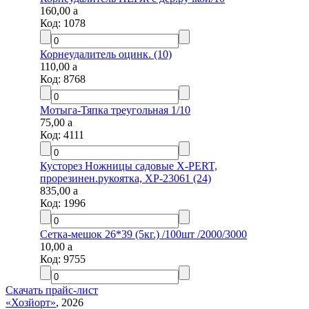
160,00
a
Код:
1078
Корнеудалитель оцинк. (10)
110,00
a
Код:
8768
Мотыга-Тяпка треугольная 1/10
75,00
a
Код:
4111
Кусторез Ножницы садовые X-PERT,
прорезинен.рукоятка, XP-23061 (24)
835,00
a
Код:
1996
Сетка-мешок 26*39 (5кг.) /100шт /2000/3000
10,00
a
Код:
9755
Скачать прайс-лист
«Хозйорт»
, 2026