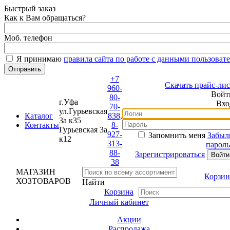
Быстрый заказ
Как к Вам обращаться?
Моб. телефон
Я принимаю
правила сайта по работе с данными пользовате
+7
Скачать прайс-лист
960-
Войти
80-
г.Уфа
Вход
70-
ул.Гурьевская
Каталог
838,
3а к35
Контакты
8-
Гурьевская 3а
927-
Запомнить меня
Забыли
к12
313-
пароль?
88-
Зарегистрироваться
38
МАГАЗИН
Корзина
ХОЗТОВАРОВ
Найти
Корзина
Личный кабинет
Акции
Распродажа