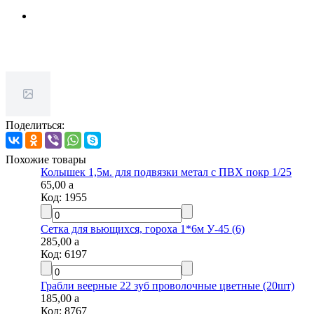
Поделиться:
Похожие товары
Колышек 1,5м. для подвязки метал с ПВХ покр 1/25
65,00
a
Код:
1955
Сетка для вьющихся, гороха 1*6м У-45 (6)
285,00
a
Код:
6197
Грабли веерные 22 зуб проволочные цветные (20шт)
185,00
a
Код:
8767