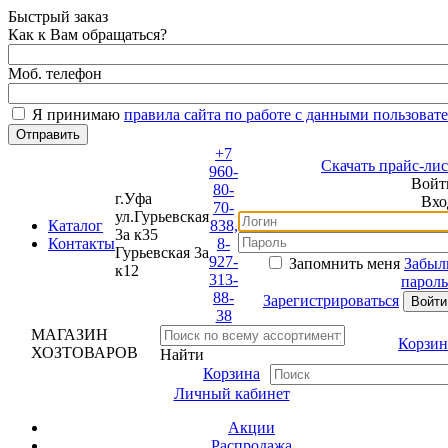
Быстрый заказ
Как к Вам обращаться?
Моб. телефон
Я принимаю
правила сайта по работе с данными пользовате
+7
Скачать прайс-лист
960-
Войти
80-
г.Уфа
Вход
70-
ул.Гурьевская
Каталог
838,
3а к35
Контакты
8-
Гурьевская 3а
927-
Запомнить меня
Забыли
к12
313-
пароль?
88-
Зарегистрироваться
38
МАГАЗИН
Корзина
ХОЗТОВАРОВ
Найти
Корзина
Личный кабинет
Акции
Распродажа