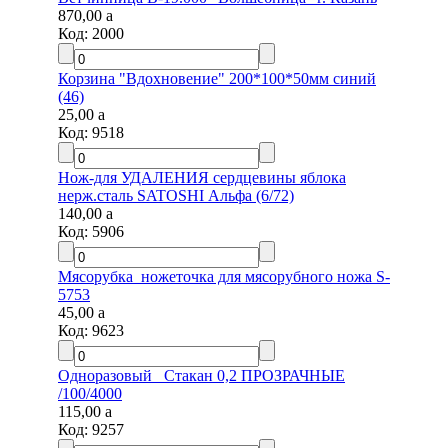
870,00
a
Код:
2000
Корзина "Вдохновение" 200*100*50мм синий
(46)
25,00
a
Код:
9518
Нож-для УДАЛЕНИЯ сердцевины яблока
нерж.сталь SATOSHI Альфа (6/72)
140,00
a
Код:
5906
Мясорубка_ножеточка для мясорубного ножа S-
5753
45,00
a
Код:
9623
Одноразовый _Стакан 0,2 ПРОЗРАЧНЫЕ
/100/4000
115,00
a
Код:
9257