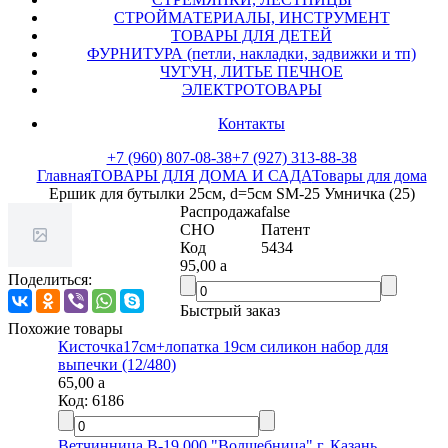
СТРОЙМАТЕРИАЛЫ, ИНСТРУМЕНТ
ТОВАРЫ ДЛЯ ДЕТЕЙ
ФУРНИТУРА (петли, накладки, задвижки и тп)
ЧУГУН, ЛИТЬЕ ПЕЧНОЕ
ЭЛЕКТРОТОВАРЫ
Контакты
+7 (960) 807-08-38
+7 (927) 313-88-38
Главная
ТОВАРЫ ДЛЯ ДОМА И САДА
Товары для дома
Ершик для бутылки 25см, d=5cм SM-25 Умничка (25)
Распродажа
false
СНО
Патент
Код
5434
95,00
a
Поделиться:
Быстрый заказ
Похожие товары
Кисточка17см+лопатка 19см силикон набор для
выпечки (12/480)
65,00
a
Код:
6186
Ветчинница В-19.000 "Волшебница" г. Казань