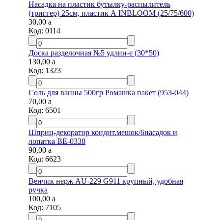
Насадка на пластик бутылку-распылитель
(триггер) 25см, пластик А INBLOOM (25/75/600)
30,00
a
Код:
0114
Доска разделочная №5 удлин-е (30*50)
130,00
a
Код:
1323
Соль для ванны 500гр Ромашка пакет (953-044)
70,00
a
Код:
6501
Шприц-декоратор кондит.мешок/6насадок и
лопатка BE-0338
90,00
a
Код:
6623
Венчик нерж AU-229 G911 крупный, удобная
ручка
100,00
a
Код:
7105