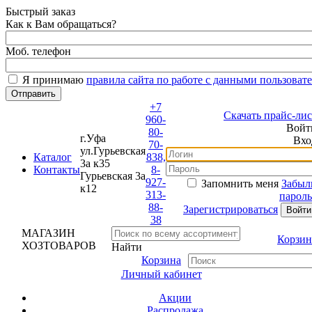
Быстрый заказ
Как к Вам обращаться?
Моб. телефон
Я принимаю
правила сайта по работе с данными пользовате
+7
Скачать прайс-лист
960-
Войти
80-
г.Уфа
Вход
70-
ул.Гурьевская
Каталог
838,
3а к35
Контакты
8-
Гурьевская 3а
927-
Запомнить меня
Забыли
к12
313-
пароль?
88-
Зарегистрироваться
38
МАГАЗИН
Корзина
ХОЗТОВАРОВ
Найти
Корзина
Личный кабинет
Акции
Распродажа