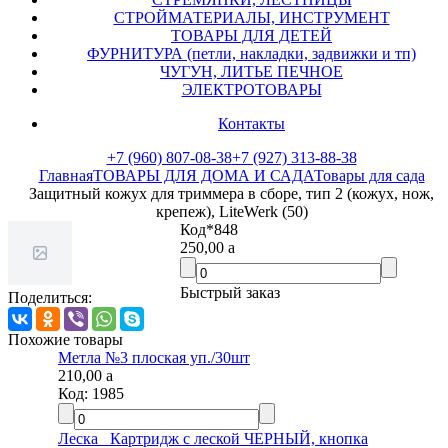
СТРОЙМАТЕРИАЛЫ, ИНСТРУМЕНТ
ТОВАРЫ ДЛЯ ДЕТЕЙ
ФУРНИТУРА (петли, накладки, задвижки и тп)
ЧУГУН, ЛИТЬЕ ПЕЧНОЕ
ЭЛЕКТРОТОВАРЫ
Контакты
+7 (960) 807-08-38
+7 (927) 313-88-38
Главная
ТОВАРЫ ДЛЯ ДОМА И САДА
Товары для сада
Защитный кожух для триммера в сборе, тип 2 (кожух, нож,
крепеж), LiteWerk (50)
Код
*848
250,00
a
Быстрый заказ
Поделиться:
Похожие товары
Метла №3 плоская уп./30шт
210,00
a
Код:
1985
Леска _Картридж с леской ЧЕРНЫЙ, кнопка