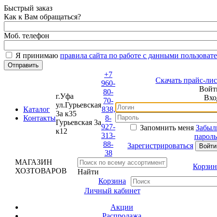
Быстрый заказ
Как к Вам обращаться?
Моб. телефон
Я принимаю
правила сайта по работе с данными пользовате
+7
Скачать прайс-лист
960-
Войти
80-
г.Уфа
Вход
70-
ул.Гурьевская
Каталог
838,
3а к35
Контакты
8-
Гурьевская 3а
927-
Запомнить меня
Забыли
к12
313-
пароль?
88-
Зарегистрироваться
38
МАГАЗИН
Корзина
ХОЗТОВАРОВ
Найти
Корзина
Личный кабинет
Акции
Распродажа