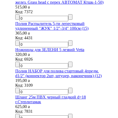
желез. Grass head с перех АВТОМАТ Ктшк-1-50)
515,00
a
Код:
7372
Полив Распылитель 5-ти лепестковый
удлиненный "ЖУК" 1/2"-3/4" 100см (15)
365,00
a
Код:
4431
Ножницы для ЗЕЛЕНИ 5 лезвий Vetta
320,00
a
Код:
6926
Полив НАБОР для полива стартовый 4предм.
d1/2" (коннектор 2шт, штуцер, наконечник) (12)
195,00
a
Код:
3109
Шланг 25м ПВХ черный гладкий d=18
г.Стерлитамак
625,00
a
Код:
7831