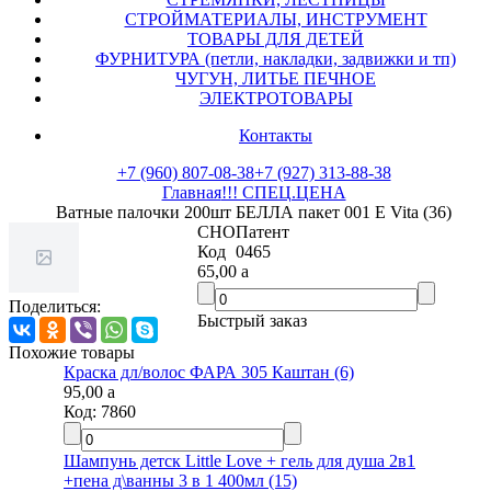
СТРОЙМАТЕРИАЛЫ, ИНСТРУМЕНТ
ТОВАРЫ ДЛЯ ДЕТЕЙ
ФУРНИТУРА (петли, накладки, задвижки и тп)
ЧУГУН, ЛИТЬЕ ПЕЧНОЕ
ЭЛЕКТРОТОВАРЫ
Контакты
+7 (960) 807-08-38
+7 (927) 313-88-38
Главная
!!! СПЕЦ.ЦЕНА
Ватные палочки 200шт БЕЛЛА пакет 001 E Vita (36)
СНО
Патент
Код
0465
65,00
a
Поделиться:
Быстрый заказ
Похожие товары
Краска дл/волос ФАРА 305 Каштан (6)
95,00
a
Код:
7860
Шампунь детск Little Love + гель для душа 2в1
+пена д\ванны 3 в 1 400мл (15)