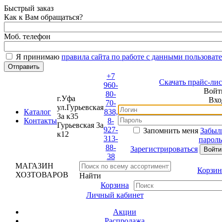
Быстрый заказ
Как к Вам обращаться?
Моб. телефон
Я принимаю
правила сайта по работе с данными пользовате
+7
Скачать прайс-лист
960-
Войти
80-
г.Уфа
Вход
70-
ул.Гурьевская
Каталог
838,
3а к35
Контакты
8-
Гурьевская 3а
927-
Запомнить меня
Забыли
к12
313-
пароль?
88-
Зарегистрироваться
38
МАГАЗИН
Корзина
ХОЗТОВАРОВ
Найти
Корзина
Личный кабинет
Акции
Распродажа