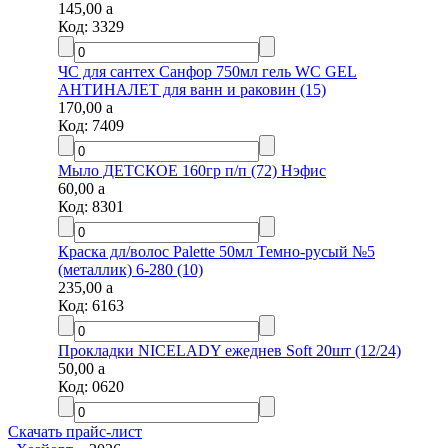
145,00
a
Код:
3329
ЧС для сантех Санфор 750мл гель WC GEL
АНТИНАЛЕТ для ванн и раковин (15)
170,00
a
Код:
7409
Мыло ДЕТСКОЕ 160гр п/п (72) Нэфис
60,00
a
Код:
8301
Краска дл/волос Palette 50мл Темно-русый №5
(металлик) 6-280 (10)
235,00
a
Код:
6163
Прокладки NICELADY ежеднев Soft 20шт (12/24)
50,00
a
Код:
0620
Скачать прайс-лист