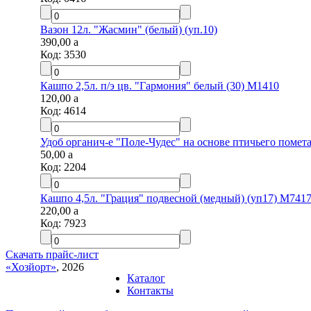
Вазон 12л. "Жасмин" (белый) (уп.10)
390,00
a
Код:
3530
Кашпо 2,5л. п/э цв. "Гармония" белый (30) М1410
120,00
a
Код:
4614
Удоб органич-е "Поле-Чудес" на основе птичьего помета 
50,00
a
Код:
2204
Кашпо 4,5л. "Грация" подвесной (медный) (уп17) М7417
220,00
a
Код:
7923
Скачать прайс-лист
«Хозйорт»
, 2026
Каталог
Контакты