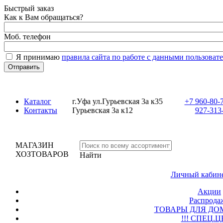
Быстрый заказ
Как к Вам обращаться?
Моб. телефон
Я принимаю
правила сайта по работе с данными пользовате
Каталог
г.Уфа ул.Гурьевская 3а к35
+7 960-80-70
Контакты
Гурьевская 3а к12
927-313-
МАГАЗИН
ХОЗТОВАРОВ
Найти
Личный кабине
Акции
Распродаж
ТОВАРЫ ДЛЯ ДОМ
!!! СПЕЦ.Ц