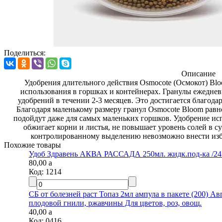
Поделиться:
Описание
Удобрения длительного действия Osmocote (Осмокот) Blo
использования в горшках и контейнерах. Гранулы ежеднев
удобрений в течении 2-3 месяцев. Это достигается благодар
Благодаря маленькому размеру гранул Osmocote Bloom равн
подойдут даже для самых маленьких горшков. Удобрение испо
обжигает корни и листья, не повышает уровень солей в суб
контролированному выделению невозможно внести избыт
Похожие товары
Удоб Здравень АКВА РАССАДА 250мл. жидк.под-ка 
80,00
a
Код:
1214
СБ от болезней раст Топаз 2мл ампула в пакете (200) Ав
плодовой гнили, ржавчины Для цветов, роз, овощ.
40,00
a
Код:
0416