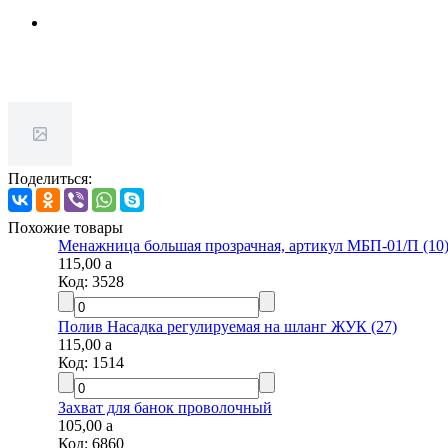
Поделиться:
Похожие товары
Менажница большая прозрачная, артикул МБП-01/П (10
115,00
a
Код:
3528
Полив Насадка регулируемая на шланг ЖУК (27)
115,00
a
Код:
1514
Захват для банок проволочный
105,00
a
Код:
6860