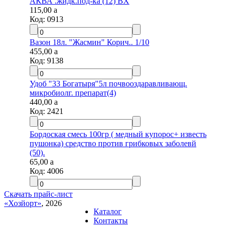
АКВА .жидк.под-ка (12) ВХ
115,00
a
Код:
0913
Вазон 18л. "Жасмин" Корич.. 1/10
455,00
a
Код:
9138
Удоб "33 Богатыря"5л почвооздаравливающ.
микробиолг. препарат(4)
440,00
a
Код:
2421
Бордоская смесь 100гр ( медный купорос+ известь
пушонка) средство против грибковых заболевй
(50).
65,00
a
Код:
4006
Скачать прайс-лист
«Хозйорт»
, 2026
Каталог
Контакты