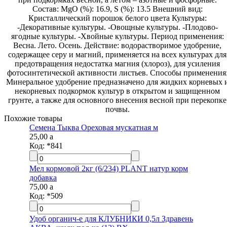
Состав: MgO (%): 16.9, S (%): 13.5 Внешний вид:
Кристаллический порошок белого цвета Культуры:
-Декоративные культуры. -Овощные культуры. -Плодово-
ягодные культуры. -Хвойные культуры. Период применения:
Весна. Лето. Осень. Действие: водорастворимое удобрение,
содержащее серу и магний, применяется на всех культурах для
предотвращения недостатка магния (хлороз), для усиления
фотосинтетической активности листьев. Способы применения:
Минеральное удобрение предназначено для жидких корневых и
некорневых подкормок культур в открытом и защищенном
грунте, а также для основного внесения весной при перекопке
почвы.
Похожие товары
Семена Тыква Ореховая мускатная м
25,00
a
Код:
*841
Мел кормовой 2кг (6/234) PLANT натур корм
добавка
75,00
a
Код:
*509
Удоб органич-е для КЛУБНИКИ 0,5л Здравень