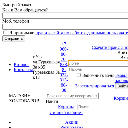
Быстрый заказ
Как к Вам обращаться?
Моб. телефон
Я принимаю
правила сайта по работе с данными пользовате
+7
Скачать прайс-лист
960-
Войти
80-
г.Уфа
Вход
70-
ул.Гурьевская
Каталог
838,
3а к35
Контакты
8-
Гурьевская 3а
927-
Запомнить меня
Забыли
к12
313-
пароль?
88-
Зарегистрироваться
38
МАГАЗИН
Корзина
ХОЗТОВАРОВ
Найти
Корзина
Личный кабинет
Акции
Распродажа