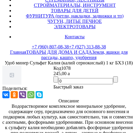
СТРОЙМАТЕРИАЛЫ, ИНСТРУМЕНТ
ТОВАРЫ ДЛЯ ДЕТЕЙ
ФУРНИТУРА (петли, накладки, задвижки и тп)
ЧУГУН, ЛИТЬЕ ПЕЧНОЕ
ЭЛЕКТРОТОВАРЫ
Контакты
+7 (960) 807-08-38
+7 (927) 313-88-38
Главная
ТОВАРЫ ДЛЯ ДОМА И САДА
Земля, ящики для
рассады, кашпо, удобрения
Удоб минер Сульфат Калия (калий сернокислый) 1 кг БХЗ (18)
Код
1078
245,00
a
Быстрый заказ
Поделиться:
Описание
Водорастворимое комплексное минеральное удобрение,
содержащее серу, предназначено для основного внесения и
подкормок любых культур, как самостоятельно, так и совместно
с азотными, фосфорными удобрениями. При основном внесении
к сульфату калия необходимо добавлять фосфорные удобрения
при подкормках весной, а летом – азотные и фосфорные.