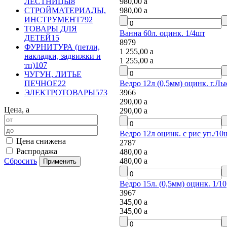
980,00
a
ЛЕСТНИЦЫ
8
980,00
a
СТРОЙМАТЕРИАЛЫ,
ИНСТРУМЕНТ
792
ТОВАРЫ ДЛЯ
Ванна 60л. оцинк. 1/4шт
ДЕТЕЙ
15
8979
ФУРНИТУРА (петли,
1 255,00
a
накладки, задвижки и
1 255,00
a
тп)
107
ЧУГУН, ЛИТЬЕ
Ведро 12л (0,5мм) оцинк. г.Лы
ПЕЧНОЕ
22
3966
ЭЛЕКТРОТОВАРЫ
573
290,00
a
Цена,
a
290,00
a
Ведро 12л оцинк. с рис уп./10
Цена снижена
2787
Распродажа
480,00
a
480,00
a
Сбросить
Ведро 15л. (0,5мм) оцинк. 1/10
3967
345,00
a
345,00
a