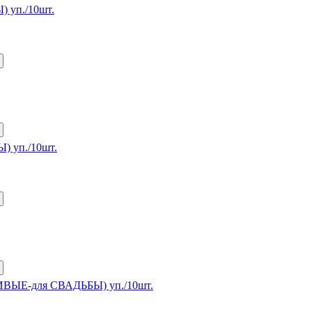
) уп./10шт.
Ы) уп./10шт.
АСИВЫЕ-для СВАДЬБЫ) уп./10шт.