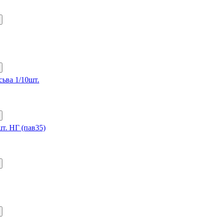
сьва 1/10шт.
шт. НГ (пав35)