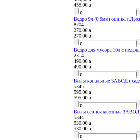
455,00
a
Ведро 9л (0,5мм) оцинк. г.Лыс
8704
270,00
a
270,00
a
Ведро для мусора 10л с педал
2314
490,00
a
490,00
a
Вилы копальные ЗАВОД ( садо
5345
595,00
a
595,00
a
Вилы сенно-навозные ЗАВОД 
5344
530,00
a
530,00
a