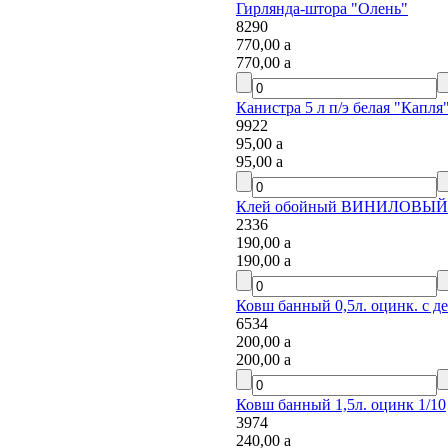
Гирлянда-штора "Олень"
8290
770,00
a
770,00
a
Канистра 5 л п/э белая "Капля
9922
95,00
a
95,00
a
Клей обойный ВИНИЛОВЫЙ 0.2
2336
190,00
a
190,00
a
Ковш банный 0,5л. оцинк. с д
6534
200,00
a
200,00
a
Ковш банный 1,5л. оцинк 1/10
3974
240,00
a