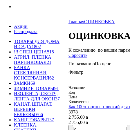
Главная
ОЦИНКОВКА
Акции
Распродажа
ОЦИНКОВК
ТОВАРЫ ДЛЯ ДОМА
И САДА
1802
К сожалению, по вашим парам
!!! СПЕЦ.ЦЕНА
515
Сбросить
АГРИЛ, ПЛЕНКА
ПАРНИКОВАЯ
21
По названию
По цене
БАНКА
Фильтр
СТЕКЛЯННАЯ,
КОНСЕРВАЦИЯ
62
ЗАМКИ
69
Название
ЗИМНИЕ ТОВАРЫ
91
Код
ИЗОЛЕНТА, СКОТЧ,
Цена
ЛЕНТА ДЛЯ ОКОН
37
Количество
КАНАТ, ШПАГАТ,
Бак 100л. оцинк. плоский для 
ВЕРЕВКИ
3978
БЕЛЬЕВЫЕ
66
2 755,00
a
КАНЦТОВАРЫ
137
2 755,00
a
КЛЕЕНКА,