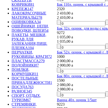
СКАТЕРТЬ,
Бак 110л. оцинк. с крышкой г.
КОВРИКИ
81
2320
КРЕПЕЖ
147
2 410,00
a
ЛАКОКРАСОЧНЫЕ
2 410,00
a
МАТЕРИАЛЫ
278
ОЦИНКОВКА
34
ОШЕЙНИКИ, ЦЕПИ,
Бак 32л. оцинк. для воды с кр
ПОВОДКИ, ШЛЕИ
54
9272
ПАКЕТЫ, МЕШКИ,
1 035,00
a
РУКАВ ДЛЯ
1 035,00
a
ЗАПЕКАНИЯ,ПИЩ.
ПЛЕНКА
104
Бак 52л. оцинк. с крышкой г. 
ПЕРЧАТКИ,
1000
РУКОВИЦЫ, КРАГИ
72
2 000,00
a
ПЛАСТМАССА
279
2 000,00
a
ПОДОЙНИКИ
7
ПОИЛКИ,
КОРМУШКИ
11
Бак 80л. оцинк. с крышкой г. 
ПОСТЕЛЬНЫЕ
1590
ПРИНАДЛЕЖНОСТИ
1
2 080,00
a
ПОСУДА
763
2 080,00
a
РАЗНОЕ
345
СПОРТ, ОТДЫХ,
Ванна 40л. оцинк 1/5шт
ТУРИЗМ
67
9223
СТРЕМЯНКИ,