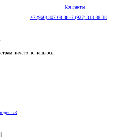
Контакты
+7 (960) 807-08-38
+7 (927) 313-88-38
А
етрам ничего не нашлось.
воды 1/8