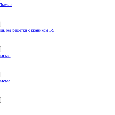
 Лысьва
ыш. без решетки с краником 1/5
Лысьва
Лысьва