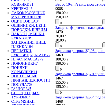
СКАТЕРТЬ,
Ведро 10л. п/э пищ прозрачно
КОВРИКИ
81
9988
КРЕПЕЖ
147
150,00
a
ЛАКОКРАСОЧНЫЕ
150,00
a
МАТЕРИАЛЫ
278
ОЦИНКОВКА
34
ОШЕЙНИКИ, ЦЕПИ,
Завертка форточная накладная
ПОВОДКИ, ШЛЕИ
54
1470
ПАКЕТЫ, МЕШКИ,
20,00
a
РУКАВ ДЛЯ
20,00
a
ЗАПЕКАНИЯ,ПИЩ.
ПЛЕНКА
104
Задвижка дверная ЗД-06 цинк 
ПЕРЧАТКИ,
1469
РУКОВИЦЫ, КРАГИ
72
180,00
a
ПЛАСТМАССА
279
180,00
a
ПОДОЙНИКИ
7
ПОИЛКИ,
КОРМУШКИ
11
Задвижка дверная ЗД-01 цинк 
ПОСТЕЛЬНЫЕ
1467
ПРИНАДЛЕЖНОСТИ
1
155,00
a
ПОСУДА
763
155,00
a
РАЗНОЕ
345
СПОРТ, ОТДЫХ,
Задвижка дверная ЗД-04 под з
ТУРИЗМ
67
1468
СТРЕМЯНКИ,