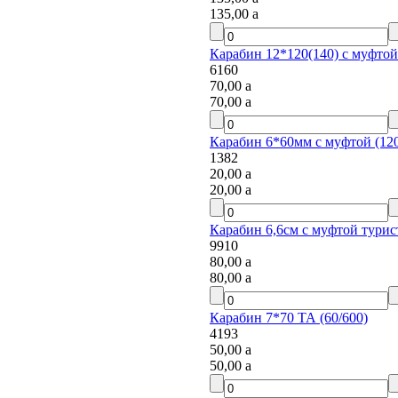
135,00
a
Карабин 12*120(140) с муфтой
6160
70,00
a
70,00
a
Карабин 6*60мм с муфтой (12
1382
20,00
a
20,00
a
Карабин 6,6см с муфтой турис
9910
80,00
a
80,00
a
Карабин 7*70 ТА (60/600)
4193
50,00
a
50,00
a