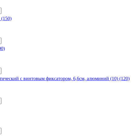
 (150)
00)
тический с винтовым фиксатором, 6,6см, алюминий (10) (120)