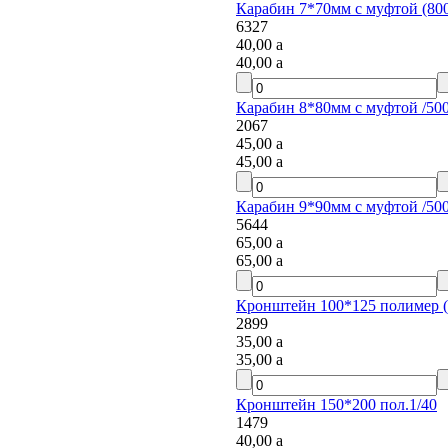
Карабин 7*70мм с муфтой (80
6327
40,00
a
40,00
a
Карабин 8*80мм с муфтой /50
2067
45,00
a
45,00
a
Карабин 9*90мм с муфтой /50
5644
65,00
a
65,00
a
Кронштейн 100*125 полимер (
2899
35,00
a
35,00
a
Кронштейн 150*200 пол.1/40
1479
40,00
a