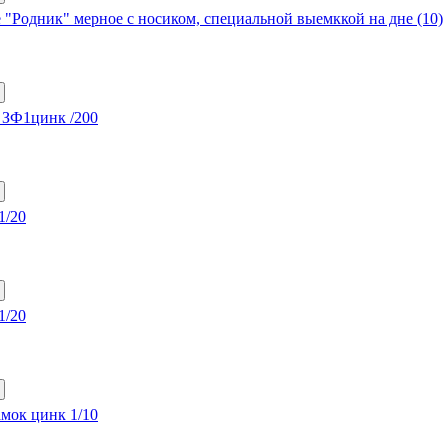
е "Родник" мерное с носиком, специальной выемккой на дне (10)
 ЗФ1цинк /200
1/20
1/20
амок цинк 1/10