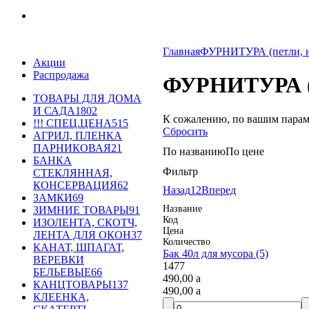
Главная
ФУРНИТУРА (петли, на
Акции
Распродажа
ФУРНИТУРА (п
ТОВАРЫ ДЛЯ ДОМА
И САДА
1802
К сожалению, по вашим парам
!!! СПЕЦ.ЦЕНА
515
Сбросить
АГРИЛ, ПЛЕНКА
ПАРНИКОВАЯ
21
По названию
По цене
БАНКА
Фильтр
СТЕКЛЯННАЯ,
КОНСЕРВАЦИЯ
62
Назад
1
2
Вперед
ЗАМКИ
69
Название
ЗИМНИЕ ТОВАРЫ
91
Код
ИЗОЛЕНТА, СКОТЧ,
Цена
ЛЕНТА ДЛЯ ОКОН
37
Количество
КАНАТ, ШПАГАТ,
Бак 40л для мусора (5)
ВЕРЕВКИ
1477
БЕЛЬЕВЫЕ
66
490,00
a
КАНЦТОВАРЫ
137
490,00
a
КЛЕЕНКА,