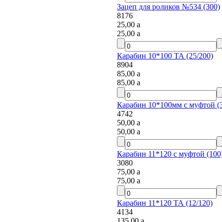
Зацеп для роликов №534 (300)
8176
25,00
a
25,00
a
Карабин 10*100 ТА (25/200)
8904
85,00
a
85,00
a
Карабин 10*100мм с муфтой (3
4742
50,00
a
50,00
a
Карабин 11*120 с муфтой (100
3080
75,00
a
75,00
a
Карабин 11*120 ТА (12/120)
4134
135,00
a