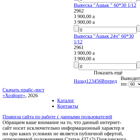
Вывеска "Ашык " 60*30 1/12
2962
3 900,00
a
3 900,00
a
Вывеска "Ашык 24ч" 60*30
1/12
2961
3 900,00
a
3 900,00
a
Показать ещё
Выводить
Назад
1
2
3
4
5
6
Вперед
по:
Скачать прайс-лист
«Хозйорт»
, 2026
Каталог
Контакты
Правила сайта по работе с данными пользователей
Обращаем ваше внимание на то, что данный интернет-
сайт носит исключительно информационный характер и
ни при каких условиях не является публичной офертой,
определяемой положениями Статьи 437 (2) Гражданского