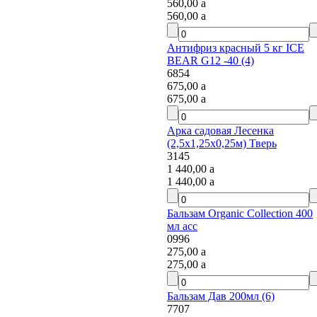
560,00
a
560,00
a
Антифриз красный 5 кг ICE
BEAR G12 -40 (4)
6854
675,00
a
675,00
a
Арка садовая Лесенка
(2,5х1,25х0,25м) Тверь
3145
1 440,00
a
1 440,00
a
Бальзам Organic Collection 400
мл асс
0996
275,00
a
275,00
a
Бальзам Дав 200мл (6)
7707