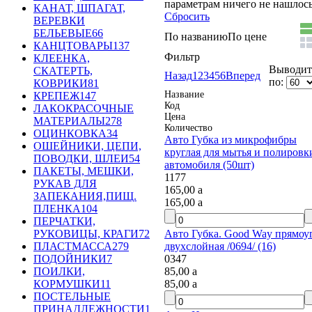
параметрам ничего не нашлось.
КАНАТ, ШПАГАТ,
Сбросить
ВЕРЕВКИ
БЕЛЬЕВЫЕ
66
По названию
По цене
КАНЦТОВАРЫ
137
Фильтр
КЛЕЕНКА,
Выводить
СКАТЕРТЬ,
Назад
1
2
3
4
5
6
Вперед
по:
КОВРИКИ
81
Название
КРЕПЕЖ
147
Код
ЛАКОКРАСОЧНЫЕ
Цена
МАТЕРИАЛЫ
278
Количество
ОЦИНКОВКА
34
Авто Губка из микрофибры
ОШЕЙНИКИ, ЦЕПИ,
круглая для мытья и полировки
ПОВОДКИ, ШЛЕИ
54
автомобиля (50шт)
ПАКЕТЫ, МЕШКИ,
1177
РУКАВ ДЛЯ
165,00
a
ЗАПЕКАНИЯ,ПИЩ.
165,00
a
ПЛЕНКА
104
ПЕРЧАТКИ,
Авто Губка. Good Way прямоуг
РУКОВИЦЫ, КРАГИ
72
двухслойная /0694/ (16)
ПЛАСТМАССА
279
0347
ПОДОЙНИКИ
7
85,00
a
ПОИЛКИ,
85,00
a
КОРМУШКИ
11
ПОСТЕЛЬНЫЕ
ПРИНАДЛЕЖНОСТИ
1