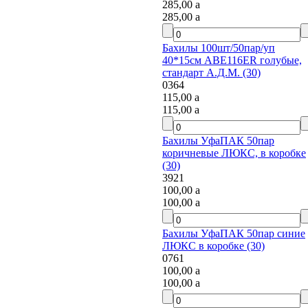
285,00
a
285,00
a
Бахилы 100шт/50пар/уп
40*15см ABE116ER голубые,
стандарт А.Д.М. (30)
0364
115,00
a
115,00
a
Бахилы УфаПАК 50пар
коричневые ЛЮКС, в коробке
(30)
3921
100,00
a
100,00
a
Бахилы УфаПАК 50пар синие
ЛЮКС в коробке (30)
0761
100,00
a
100,00
a