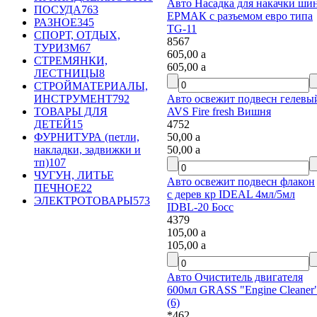
Авто Насадка для накачки шин
ПОСУДА
763
ЕРМАК с разъемом евро типа
РАЗНОЕ
345
TG-11
СПОРТ, ОТДЫХ,
8567
ТУРИЗМ
67
605,00
a
СТРЕМЯНКИ,
605,00
a
ЛЕСТНИЦЫ
8
СТРОЙМАТЕРИАЛЫ,
Авто освежит подвесн гелевый
ИНСТРУМЕНТ
792
AVS Fire fresh Вишня
ТОВАРЫ ДЛЯ
4752
ДЕТЕЙ
15
50,00
a
ФУРНИТУРА (петли,
50,00
a
накладки, задвижки и
тп)
107
ЧУГУН, ЛИТЬЕ
Авто освежит подвесн флакон
ПЕЧНОЕ
22
с дерев кр IDEAL 4мл/5мл
ЭЛЕКТРОТОВАРЫ
573
IDBL-20 Босс
4379
105,00
a
105,00
a
Авто Очиститель двигателя
600мл GRASS "Engine Cleaner"
(6)
*462