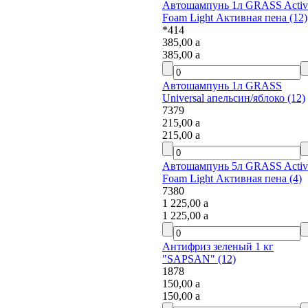
Автошампунь 1л GRASS Active
Foam Light Активная пена (12)
*414
385,00
a
385,00
a
Автошампунь 1л GRASS
Universal апельсин/яблоко (12)
7379
215,00
a
215,00
a
Автошампунь 5л GRASS Active
Foam Light Активная пена (4)
7380
1 225,00
a
1 225,00
a
Антифриз зеленый 1 кг
"SAPSAN" (12)
1878
150,00
a
150,00
a