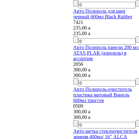
Авто Полироль для шин
черный 600мл Black Rubber
7421
235,00
a
235,00
a
Авто Полироль панели 200 мл.
ATAS PLAK (аэрозоль) в
ассортим
2056
300,00
a
300,00
a
Авто Полироль-очиститель
пластика матовый Ваниль
600мл триггер
0509
300,00
a
300,00
a
Авто щетка стеклоочистителя
зимняя 400мл/ 16" ALCA