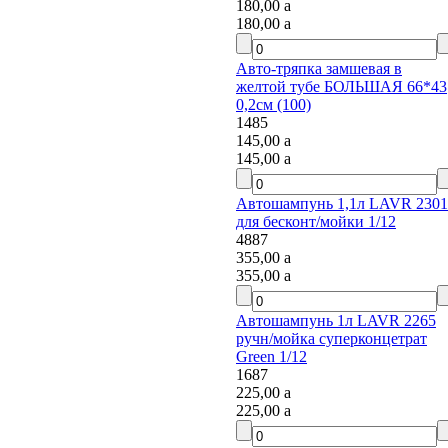
180,00
a
180,00
a
Авто-тряпка замшевая в
желтой тубе БОЛЬШАЯ 66*43
0,2см (100)
1485
145,00
a
145,00
a
Автошампунь 1,1л LAVR 2301
для бесконт/мойки 1/12
4887
355,00
a
355,00
a
Автошампунь 1л LAVR 2265
ручн/мойка суперконцетрат
Green 1/12
1687
225,00
a
225,00
a