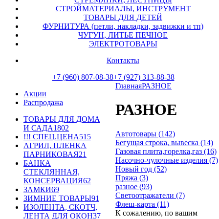
СТРОЙМАТЕРИАЛЫ, ИНСТРУМЕНТ
ТОВАРЫ ДЛЯ ДЕТЕЙ
ФУРНИТУРА (петли, накладки, задвижки и тп)
ЧУГУН, ЛИТЬЕ ПЕЧНОЕ
ЭЛЕКТРОТОВАРЫ
Контакты
+7 (960) 807-08-38
+7 (927) 313-88-38
Главная
РАЗНОЕ
Акции
Распродажа
РАЗНОЕ
ТОВАРЫ ДЛЯ ДОМА
И САДА
1802
Автотовары (142)
!!! СПЕЦ.ЦЕНА
515
Бегущая строка, вывеска (14)
АГРИЛ, ПЛЕНКА
Газовая плита,горелка,газ (16)
ПАРНИКОВАЯ
21
Насочно-чулочные изделия (7)
БАНКА
Новый год (52)
СТЕКЛЯННАЯ,
Пряжа (3)
КОНСЕРВАЦИЯ
62
разное (93)
ЗАМКИ
69
Светоотражатели (7)
ЗИМНИЕ ТОВАРЫ
91
Флеш-карта (11)
ИЗОЛЕНТА, СКОТЧ,
К сожалению, по вашим
ЛЕНТА ДЛЯ ОКОН
37