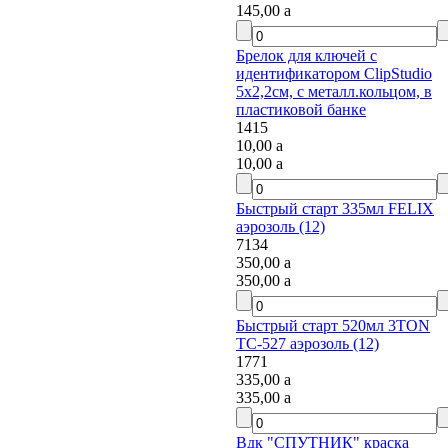
145,00
a
Брелок для ключей с
идентификатором ClipStudio
5х2,2см, с металл.кольцом, в
пластиковой банке
1415
10,00
a
10,00
a
Быстрый старт 335мл FELIX
аэрозоль (12)
7134
350,00
a
350,00
a
Быстрый старт 520мл 3TON
TC-527 аэрозоль (12)
1771
335,00
a
335,00
a
Вдк "СПУТНИК" краска