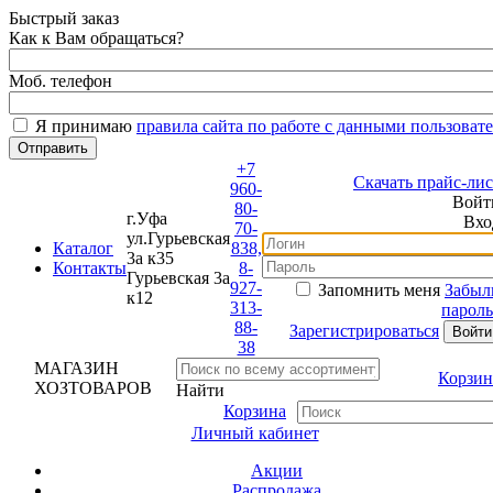
Быстрый заказ
Как к Вам обращаться?
Моб. телефон
Я принимаю
правила сайта по работе с данными пользовате
+7
Скачать прайс-лист
960-
Войти
80-
г.Уфа
Вход
70-
ул.Гурьевская
Каталог
838,
3а к35
Контакты
8-
Гурьевская 3а
927-
Запомнить меня
Забыли
к12
313-
пароль?
88-
Зарегистрироваться
38
МАГАЗИН
Корзина
ХОЗТОВАРОВ
Найти
Корзина
Личный кабинет
Акции
Распродажа