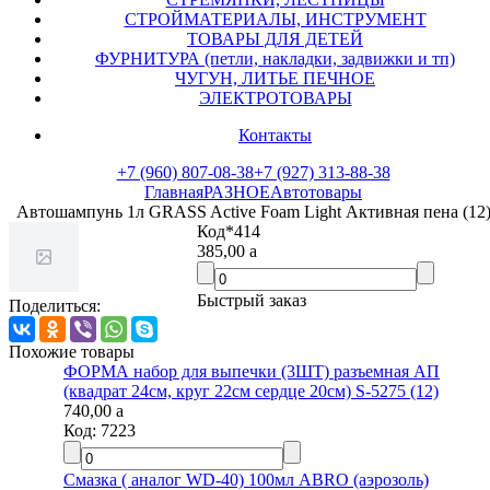
СТРОЙМАТЕРИАЛЫ, ИНСТРУМЕНТ
ТОВАРЫ ДЛЯ ДЕТЕЙ
ФУРНИТУРА (петли, накладки, задвижки и тп)
ЧУГУН, ЛИТЬЕ ПЕЧНОЕ
ЭЛЕКТРОТОВАРЫ
Контакты
+7 (960) 807-08-38
+7 (927) 313-88-38
Главная
РАЗНОЕ
Автотовары
Автошампунь 1л GRASS Active Foam Light Активная пена (12)
Код
*414
385,00
a
Быстрый заказ
Поделиться:
Похожие товары
ФОРМА набор для выпечки (3ШТ) разъемная АП
(квадрат 24см, круг 22см сердце 20см) S-5275 (12)
740,00
a
Код:
7223
Смазка ( аналог WD-40) 100мл ABRO (аэрозоль)