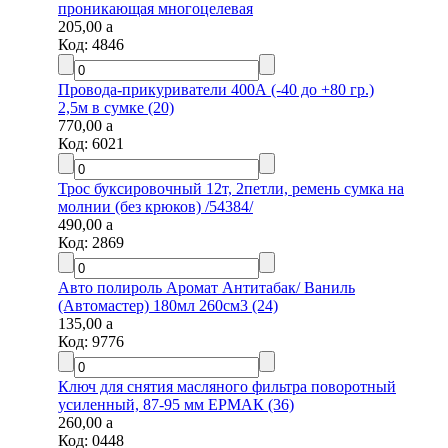
проникающая многоцелевая
205,00
a
Код:
4846
Провода-прикуриватели 400А (-40 до +80 гр.)
2,5м в сумке (20)
770,00
a
Код:
6021
Трос буксировочный 12т, 2петли, ремень сумка на
молнии (без крюков) /54384/
490,00
a
Код:
2869
Авто полироль Аромат Антитабак/ Ваниль
(Автомастер) 180мл 260см3 (24)
135,00
a
Код:
9776
Ключ для снятия масляного фильтра поворотный
усиленный, 87-95 мм ЕРМАК (36)
260,00
a
Код:
0448