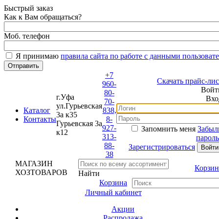
Быстрый заказ
Как к Вам обращаться?
Моб. телефон
Я принимаю
правила сайта по работе с данными пользовате
+7
Скачать прайс-лист
960-
Войти
80-
г.Уфа
Вход
70-
ул.Гурьевская
Каталог
838,
3а к35
Контакты
8-
Гурьевская 3а
927-
Запомнить меня
Забыли
к12
313-
пароль?
88-
Зарегистрироваться
38
МАГАЗИН
Корзина
ХОЗТОВАРОВ
Найти
Корзина
Личный кабинет
Акции
Распродажа