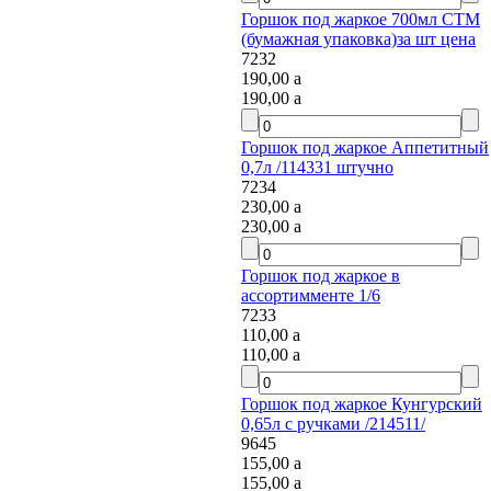
Горшок под жаркое 700мл СТМ
(бумажная упаковка)за шт цена
7232
190,00
a
190,00
a
Горшок под жаркое Аппетитный
0,7л /114331 штучно
7234
230,00
a
230,00
a
Горшок под жаркое в
ассортимменте 1/6
7233
110,00
a
110,00
a
Горшок под жаркое Кунгурский
0,65л с ручками /214511/
9645
155,00
a
155,00
a