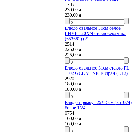
1735
230,00
a
230,00
a
Блюдо овальное 30см белое
LHYP-120XN стеклокерамика
(653682) (2)
2514
225,00
a
225,00
a
Блюдо овальное 31см стекло PL
1102 GCL VENICE Иран (1/12)
2920
180,00
a
180,00
a
Блюдо прямоуг 25*15см (751974)
белое 1/24
0754
160,00
a
160,00
a