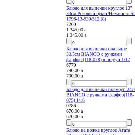
Блюдо для выпечки круглое 13"
33см Розовый букет/Нежность SL
1796-13-539/512 (8)
7260
1 345,00
a
1 345,00
a
Блюдо для выпечки овальное
30,5см BIANCO с ручками
фарфор (118-078) в под\уп 1/12
6779
790,00
a
790,00
a
Блюдо для выпечки прямоуг. 24см
BIANCO с ручками фарфор(118-
075) 1/16
0786
670,00
a
670,00
a
Блюдо на ножке круглое Агата