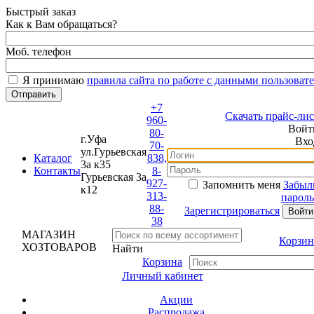
Быстрый заказ
Как к Вам обращаться?
Моб. телефон
Я принимаю
правила сайта по работе с данными пользовате
+7
Скачать прайс-лист
960-
Войти
80-
г.Уфа
Вход
70-
ул.Гурьевская
Каталог
838,
3а к35
Контакты
8-
Гурьевская 3а
927-
Запомнить меня
Забыли
к12
313-
пароль?
88-
Зарегистрироваться
38
МАГАЗИН
Корзина
ХОЗТОВАРОВ
Найти
Корзина
Личный кабинет
Акции
Распродажа