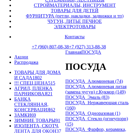
СТРОЙМАТЕРИАЛЫ, ИНСТРУМЕНТ
ТОВАРЫ ДЛЯ ДЕТЕЙ
ФУРНИТУРА (петли, накладки, задвижки и тп)
ЧУГУН, ЛИТЬЕ ПЕЧНОЕ
ЭЛЕКТРОТОВАРЫ
Контакты
+7 (960) 807-08-38
+7 (927) 313-88-38
Главная
ПОСУДА
Акции
Распродажа
ПОСУДА
ТОВАРЫ ДЛЯ ДОМА
И САДА
1802
ПОСУДА_Алюминевая (74)
!!! СПЕЦ.ЦЕНА
515
ПОСУДА_Алюминевая литая
АГРИЛ, ПЛЕНКА
(замена чугун) г.Кукмор (149)
ПАРНИКОВАЯ
21
ПОСУДА_Эмаль (83)
БАНКА
ПОСУДА_Нержавеющая сталь
СТЕКЛЯННАЯ,
(160)
КОНСЕРВАЦИЯ
62
ПОСУДА_Одноразовая (1)
ЗАМКИ
69
ПОСУДА_Стекло (огнеупорн)
ЗИМНИЕ ТОВАРЫ
91
(15)
ИЗОЛЕНТА, СКОТЧ,
ПОСУДА_Фарфор, керамика,
ЛЕНТА ДЛЯ ОКОН
37