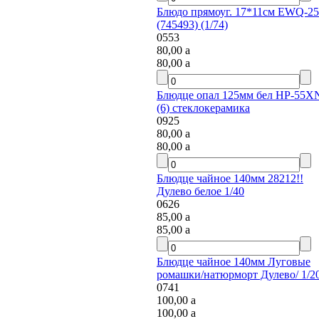
Блюдо прямоуг. 17*11см EWQ-25
(745493) (1/74)
0553
80,00
a
80,00
a
Блюдце опал 125мм бел НP-55XN
(6) стеклокерамика
0925
80,00
a
80,00
a
Блюдце чайное 140мм 28212!!
Дулево белое 1/40
0626
85,00
a
85,00
a
Блюдце чайное 140мм Луговые
ромашки/натюрморт Дулево/ 1/20
0741
100,00
a
100,00
a