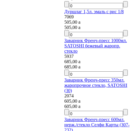
Дуршлаг 1,5л. эмаль с рис 1/8
7069
505,00
a
505,00
a
Заварник Френч-пресс 1000мл.
SATOSHI бежевый жаропр.
стекло
5937
685,00
a
685,00
a
Заварник Френч-пресс 350мл.
жаропрочное стекло, SATOSHI
(30)
2074
605,00
a
605,00
a
Заварник Френч-пресс 600мл.
нерж./стекло Селфи Карты (307-
232)