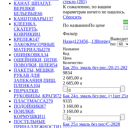
стекло (281)
КАНАТ, ШПАГАТ,
К сожалению, по вашим
ВЕРЕВКИ
параметрам ничего не нашлось.
БЕЛЬЕВЫЕ
66
Сбросить
КАНЦТОВАРЫ
137
КЛЕЕНКА,
По названию
По цене
СКАТЕРТЬ,
Фильтр
КОВРИКИ
81
Выводить
КРЕПЕЖ
147
Назад
1
2
3
4
5
6
...
13
Вперед
по:
ЛАКОКРАСОЧНЫЕ
Название
МАТЕРИАЛЫ
278
Код
ОЦИНКОВКА
34
Цена
ОШЕЙНИКИ, ЦЕПИ,
Количество
ПОВОДКИ, ШЛЕИ
54
Бак 20л. эмаль без рис./20-21-282
ПАКЕТЫ, МЕШКИ,
9834
РУКАВ ДЛЯ
2 685,00
a
ЗАПЕКАНИЯ,ПИЩ.
2 685,00
a
ПЛЕНКА
104
ПЕРЧАТКИ,
Бак 24л. эмаль без рис. (+1шт 25л)
РУКОВИЦЫ, КРАГИ
72
9335
ПЛАСТМАССА
279
3 160,00
a
ПОДОЙНИКИ
7
3 160,00
a
ПОИЛКИ,
КОРМУШКИ
11
ПОСТЕЛЬНЫЕ
Бак 25л эмаль без рис/С-2828
ПРИНАДЛЕЖНОСТИ
1