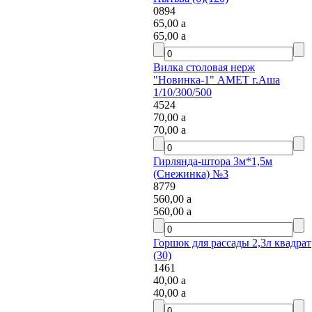
0894
65,00
a
65,00
a
Вилка столовая нерж
"Новинка-1" АМЕТ г.Аша
1/10/300/500
4524
70,00
a
70,00
a
Гирлянда-штора 3м*1,5м
(Снежинка) №3
8779
560,00
a
560,00
a
Горшок для рассады 2,3л квадрат
(30)
1461
40,00
a
40,00
a