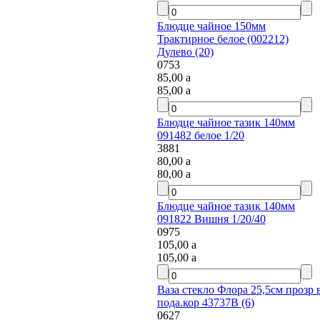
Блюдце чайное 150мм
Трактирное белое (002212)
Дулево (20)
0753
85,00
a
85,00
a
Блюдце чайное тазик 140мм
091482 белое 1/20
3881
80,00
a
80,00
a
Блюдце чайное тазик 140мм
091822 Вишня 1/20/40
0975
105,00
a
105,00
a
Ваза стекло Флора 25,5см прозр в
пода.кор 43737В (6)
0627