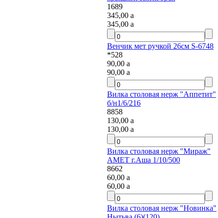
1689
345,00
a
345,00
a
Венчик мет ручкой 26см S-6748
*528
90,00
a
90,00
a
Вилка столовая нерж "Аппетит"
б/н1/6/216
8858
130,00
a
130,00
a
Вилка столовая нерж "Мираж"
АМЕТ г.Аша 1/10/500
8662
60,00
a
60,00
a
Вилка столовая нерж "Новинка"
Нытьва (6)(120)