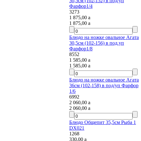
30,5см (102-152) в под/уп
Фарфор1/4
3273
1 875,00
a
1 875,00
a
Блюдо на ножке овальное Агата
30,5см (102-156) в под.уп
Фарфор1/8
8552
1 585,00
a
1 585,00
a
Блюдо на ножке овальное Агата
36см (102-158) в под/уп Фарфор
1/6
6992
2 060,00
a
2 060,00
a
Блюдо Общепит 35,5см Рыба 1
DX021
1268
330,00
a