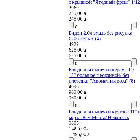
с крышкой "Ягодный фреш" 1/12
3960
245,00
a
245,00
a
Бидон 2,0л эмаль без рисунка
С-0610/РкЭ (4)
4922
625,00
a
625,00
a
Блюдо для выпечки керам 11"/
13" большое с корзиной/ без
плетенки "Ароматная роза" (8)
4096
960,00
a
960,00
a
Блюдо для выпечки круглое 11" в
корз. 28см Мечта/ Нежность
0805
1 495,00
a
1 495,00
a