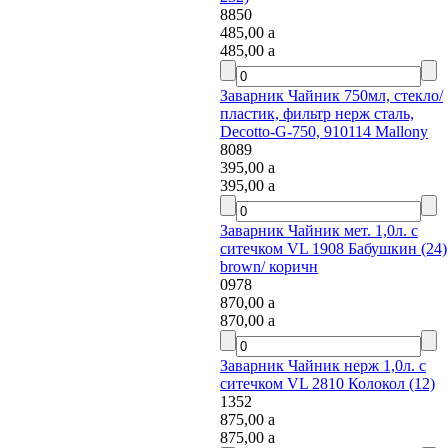
8850
485,00
a
485,00
a
Заварник Чайник 750мл, стекло/
пластик, фильтр нерж сталь,
Decotto-G-750, 910114 Mallony
8089
395,00
a
395,00
a
Заварник Чайник мет. 1,0л. с
ситечком VL 1908 Бабушкин (24)
brown/ коричн
0978
870,00
a
870,00
a
Заварник Чайник нерж 1,0л. с
ситечком VL 2810 Колокол (12)
1352
875,00
a
875,00
a