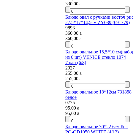
330,00
a
Блюдо овал с ручками восточ рис
27,5*17*14,5см ZY039 (691779)
9893
360,00
a
360,00
a
Блюдо овальное 15,5*10 см(набор
из 6 шт) VENICE стекло 1074
Иран (6/8)
2927
255,00
a
255,00
a
Блюдо овальное 18*12см 731858
белое
0775
95,00
a
95,00
a
Блюдо овальное 30*22,6см бел
PO-OD1050 WHITE (4/12)