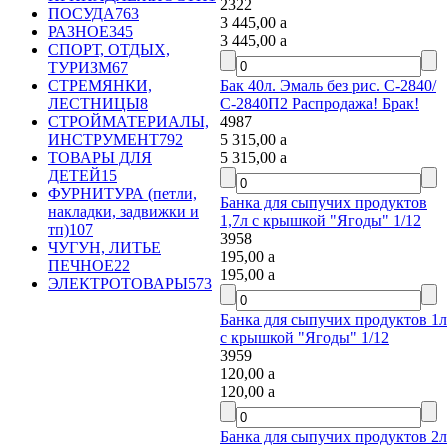
2322
ПОСУДА
763
3 445,00
a
РАЗНОЕ
345
3 445,00
a
СПОРТ, ОТДЫХ,
ТУРИЗМ
67
Бак 40л. Эмаль без рис. С-2840/
СТРЕМЯНКИ,
С-2840П2 Распродажа! Брак!
ЛЕСТНИЦЫ
8
4987
СТРОЙМАТЕРИАЛЫ,
5 315,00
a
ИНСТРУМЕНТ
792
5 315,00
a
ТОВАРЫ ДЛЯ
ДЕТЕЙ
15
ФУРНИТУРА (петли,
Банка для сыпучих продуктов
накладки, задвижки и
1,7л с крышкой "Ягоды" 1/12
тп)
107
3958
ЧУГУН, ЛИТЬЕ
195,00
a
ПЕЧНОЕ
22
195,00
a
ЭЛЕКТРОТОВАРЫ
573
Банка для сыпучих продуктов 1л
с крышкой "Ягоды" 1/12
3959
120,00
a
120,00
a
Банка для сыпучих продуктов 2л