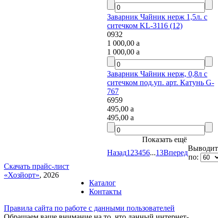
Заварник Чайник нерж 1,5л. с
ситечком KL-3116 (12)
0932
1 000,00
a
1 000,00
a
Заварник Чайник нерж, 0,8л с
ситечком под.уп. арт. Катунь G-
767
6959
495,00
a
495,00
a
Показать ещё
Выводить
Назад
1
2
3
4
5
6
...
13
Вперед
по:
Скачать прайс-лист
«Хозйорт»
, 2026
Каталог
Контакты
Правила сайта по работе с данными пользователей
Обращаем ваше внимание на то, что данный интернет-