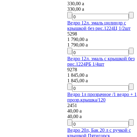
330,00
a
330,00
a
Ведро 12л. эмаль цилиндр с
крышкой без рис.1224Ц 1/2шт
5298
1 790,00
a
1 790,00
a
Ведро 12л. эмаль с крышкой без
рис.1224РБ 1/4шт
9278
1 845,00
a
1 845,00
a
Ведро 1л прозрачное /1 ведро + 1
прозр.крышка/120
2451
40,00
a
40,00
a
Ведро 20л, Бак 20 л с ручкой с
крышкой Пятигорск