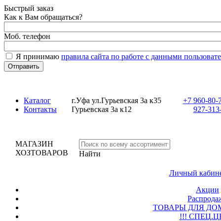
Быстрый заказ
Как к Вам обращаться?
Моб. телефон
Я принимаю
правила сайта по работе с данными пользовате
Каталог
г.Уфа ул.Гурьевская 3а к35
+7 960-80-70
Контакты
Гурьевская 3а к12
927-313-
МАГАЗИН
ХОЗТОВАРОВ
Найти
Личный кабине
Акции
Распродаж
ТОВАРЫ ДЛЯ ДОМ
!!! СПЕЦ.Ц