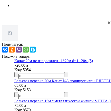
К
Поделиться:
Похожие товары
Канат 20м полипропилен 11*20м d=11 20м (5)
720,00
a
Код:
5054
Бельевая веревка 20м Канат №3 полипропилен ПЛЕТЕН
65,00
a
Код:
5153
Бельевая веревка 15м с металлической жилкой VETTA (1
75,00
a
Код:
8570