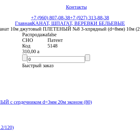
Контакты
+7 (960) 807-08-38
+7 (927) 313-88-38
Главная
КАНАТ, ШПАГАТ, ВЕРЕВКИ БЕЛЬЕВЫЕ
анат 10м джутовый ПЛЕТЕНЫЙ №8 3-хпрядный (d=8мм) 10м (2
Распродажа
false
СНО
Патент
Код
5148
310,00
a
Быстрый заказ
ЫЙ с сердечником d=3мм 20м эконом (80)
2/120)