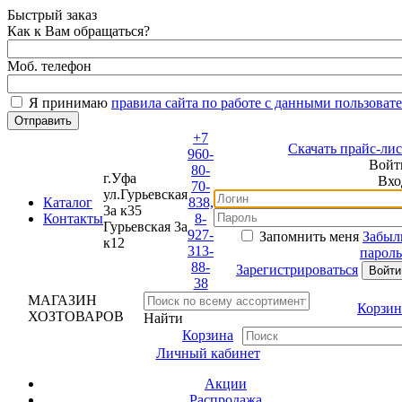
Быстрый заказ
Как к Вам обращаться?
Моб. телефон
Я принимаю
правила сайта по работе с данными пользовате
+7
Скачать прайс-лист
960-
Войти
80-
г.Уфа
Вход
70-
ул.Гурьевская
Каталог
838,
3а к35
Контакты
8-
Гурьевская 3а
927-
Запомнить меня
Забыли
к12
313-
пароль?
88-
Зарегистрироваться
38
МАГАЗИН
Корзина
ХОЗТОВАРОВ
Найти
Корзина
Личный кабинет
Акции
Распродажа