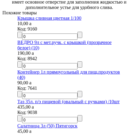
имеет основное отверстие для заполнения жидкостью и
дополнительное устье для удобного слива.
Похожие товары
Крышка сливная цветная 1/100
10,00
a
Код:
9160
ВЕДРО 9л с мет.ручк. с крышкой (прозрачное
белое) (10)
190,00
a
Код:
8942
Контейнер 1л прямоугольный для пищ.продуктов
(40)
90,00
a
Код:
7641
Таз 35л. п/э пищевой (овальный с ручками) /10шт
435,00
a
Код:
9038
Салатница 3л (50) Пятигорск
45,00
a