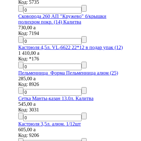
Код:
5735
Сковорода 260 АП "Кружево" б/крышки
полихром покр. (14) Калитва
730,00
a
Код:
7194
Кастрюля 4,5л. VL-6622 22*12 в подар упак (12)
1 410,00
a
Код:
*176
Пельменница_Форма Пельменница алюм (25)
285,00
a
Код:
8926
Сетка Манты-казан 13.0л. Калитва
545,00
a
Код:
3031
Кастрюля 3,5л. алюм. 1/12шт
605,00
a
Код:
9206