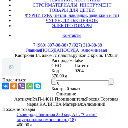
СТРОЙМАТЕРИАЛЫ, ИНСТРУМЕНТ
ТОВАРЫ ДЛЯ ДЕТЕЙ
ФУРНИТУРА (петли, накладки, задвижки и тп)
ЧУГУН, ЛИТЬЕ ПЕЧНОЕ
ЭЛЕКТРОТОВАРЫ
Контакты
+7 (960) 807-08-38
+7 (927) 313-88-38
Главная
ПОСУДА
ПОСУДА_Алюминевая
Кастрюля 1л. алюм. с пластм.ручкой,с крыш. 1/20шт
Распродажа
false
СНО
Патент
Код
9204
370,00
a
Поделиться:
Быстрый заказ
Описание
Артикул:РАП-14011 Производитель:Россия Торговая
марка:КАЛИТВА Материал:Алюминий
Похожие товары
Сковорода блинная 220 мм, АП. "Сатин"
внутр.полихромное покр. (18)
400,00
a