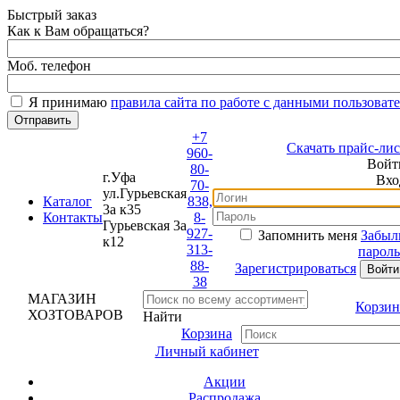
Быстрый заказ
Как к Вам обращаться?
Моб. телефон
Я принимаю
правила сайта по работе с данными пользовате
+7
Скачать прайс-лист
960-
Войти
80-
г.Уфа
Вход
70-
ул.Гурьевская
Каталог
838,
3а к35
Контакты
8-
Гурьевская 3а
927-
Запомнить меня
Забыли
к12
313-
пароль?
88-
Зарегистрироваться
38
МАГАЗИН
Корзина
ХОЗТОВАРОВ
Найти
Корзина
Личный кабинет
Акции
Распродажа