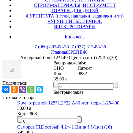
СТРОЙМАТЕРИАЛЫ, ИНСТРУМЕНТ
ТОВАРЫ ДЛЯ ДЕТЕЙ
ФУРНИТУРА (петли, накладки, задвижки и тп)
ЧУГУН, ЛИТЬЕ ПЕЧНОЕ
ЭЛЕКТРОТОВАРЫ
Контакты
+7 (960) 807-08-38
+7 (927) 313-88-38
Главная
КРЕПЕЖ
Анкерный болт 12*140 (Цена за шт.) (25!!п)(30)
Распродажа
false
СНО
Патент
Код
9882
35,00
a
Поделиться:
Быстрый заказ
Похожие товары
Круг отрезной 125*1,2*22 А40 мет+нерж.1/25/400
30,00
a
Код:
2868
Саморез ПШ острый 4,2*41 Цинк !!! (1кг) (16)
295,00
a