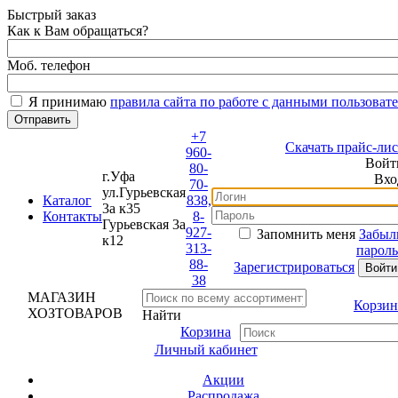
Быстрый заказ
Как к Вам обращаться?
Моб. телефон
Я принимаю
правила сайта по работе с данными пользовате
+7
Скачать прайс-лист
960-
Войти
80-
г.Уфа
Вход
70-
ул.Гурьевская
Каталог
838,
3а к35
Контакты
8-
Гурьевская 3а
927-
Запомнить меня
Забыли
к12
313-
пароль?
88-
Зарегистрироваться
38
МАГАЗИН
Корзина
ХОЗТОВАРОВ
Найти
Корзина
Личный кабинет
Акции
Распродажа