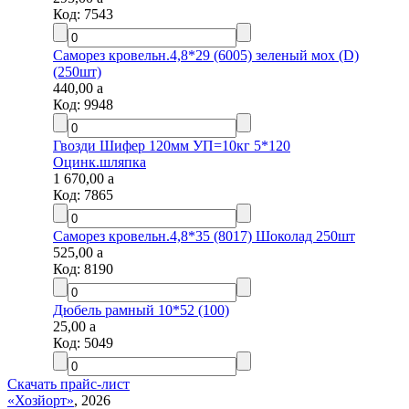
Код:
7543
Саморез кровельн.4,8*29 (6005) зеленый мох (D)
(250шт)
440,00
a
Код:
9948
Гвозди Шифер 120мм УП=10кг 5*120
Оцинк.шляпка
1 670,00
a
Код:
7865
Саморез кровельн.4,8*35 (8017) Шоколад 250шт
525,00
a
Код:
8190
Дюбель рамный 10*52 (100)
25,00
a
Код:
5049
Скачать прайс-лист
«Хозйорт»
, 2026