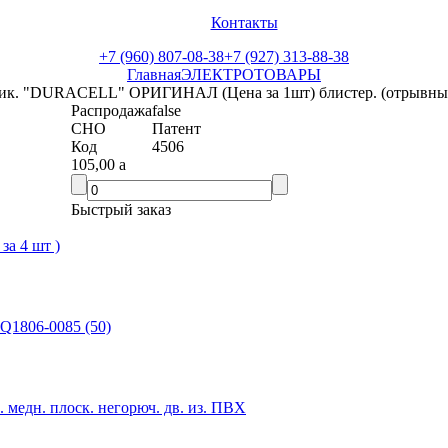
Контакты
+7 (960) 807-08-38
+7 (927) 313-88-38
Главная
ЭЛЕКТРОТОВАРЫ
чик. "DURACELL" ОРИГИНАЛ (Цена за 1шт) блистер. (отрывные 
Распродажа
false
СНО
Патент
Код
4506
105,00
a
Быстрый заказ
а 4 шт )
Q1806-0085 (50)
 медн. плоск. негорюч. дв. из. ПВХ