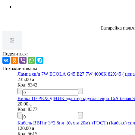
Батарейка паль
Поделиться:
Похожие товары
Лампа св/д 7W ECOLA G45 E27 7W 4000К 82Х45 ( цена з
235,00
a
Код:
5342
Вилка ПЕРЕХОДНИК адаптер круглая евро 16А белая S
20,00
a
Код:
8377
Кабель ВВГнг 3*2,5пл (бухта 20м) (ГОСТ) (Кабэкс) сил.
120,00
a
Код:
5615