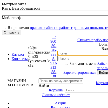
Быстрый заказ
Как к Вам обращаться?
Моб. телефон
Я принимаю
правила сайта по работе с данными пользовате
+7
Скачать прайс-лист
960-
Войти
80-
г.Уфа
Вход
70-
ул.Гурьевская
Каталог
838,
3а к35
Контакты
8-
Гурьевская 3а
927-
Запомнить меня
Забыли
к12
313-
пароль?
88-
Зарегистрироваться
38
МАГАЗИН
Корзина
ХОЗТОВАРОВ
Найти
Корзина
Личный кабинет
Акции
Распродажа