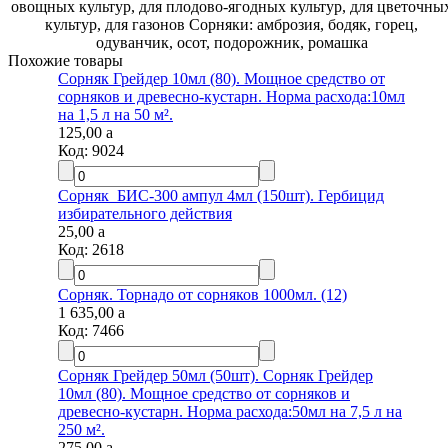
овощных культур, для плодово-ягодных культур, для цветочных
культур, для газонов Сорняки: амброзия, бодяк, горец,
одуванчик, осот, подорожник, ромашка
Похожие товары
Сорняк Грейдер 10мл (80). Мощное средство от
сорняков и древесно-кустарн. Норма расхода:10мл
на 1,5 л на 50 м².
125,00
a
Код:
9024
Сорняк_БИС-300 ампул 4мл (150шт). Гербицид
избирательного действия
25,00
a
Код:
2618
Сорняк. Торнадо от сорняков 1000мл. (12)
1 635,00
a
Код:
7466
Сорняк Грейдер 50мл (50шт). Сорняк Грейдер
10мл (80). Мощное средство от сорняков и
древесно-кустарн. Норма расхода:50мл на 7,5 л на
250 м².
275,00
a