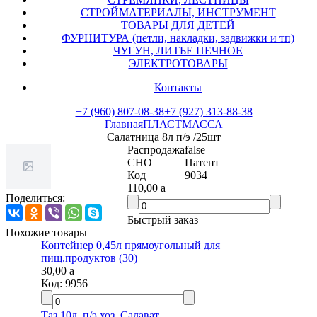
СТРОЙМАТЕРИАЛЫ, ИНСТРУМЕНТ
ТОВАРЫ ДЛЯ ДЕТЕЙ
ФУРНИТУРА (петли, накладки, задвижки и тп)
ЧУГУН, ЛИТЬЕ ПЕЧНОЕ
ЭЛЕКТРОТОВАРЫ
Контакты
+7 (960) 807-08-38
+7 (927) 313-88-38
Главная
ПЛАСТМАССА
Салатница 8л п/э /25шт
Распродажа
false
СНО
Патент
Код
9034
110,00
a
Поделиться:
Быстрый заказ
Похожие товары
Контейнер 0,45л прямоугольный для
пищ.продуктов (30)
30,00
a
Код:
9956
Таз 10л. п/э хоз. Салават