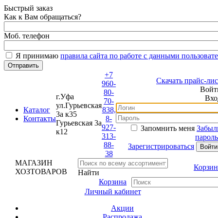
Быстрый заказ
Как к Вам обращаться?
Моб. телефон
Я принимаю
правила сайта по работе с данными пользовате
+7
Скачать прайс-лист
960-
Войти
80-
г.Уфа
Вход
70-
ул.Гурьевская
Каталог
838,
3а к35
Контакты
8-
Гурьевская 3а
927-
Запомнить меня
Забыли
к12
313-
пароль?
88-
Зарегистрироваться
38
МАГАЗИН
Корзина
ХОЗТОВАРОВ
Найти
Корзина
Личный кабинет
Акции
Распродажа