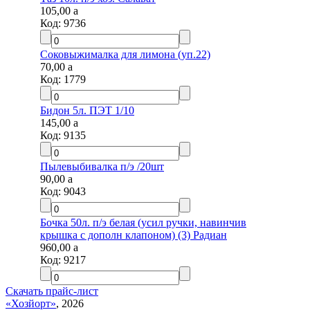
105,00
a
Код:
9736
Соковыжималка для лимона (уп.22)
70,00
a
Код:
1779
Бидон 5л. ПЭТ 1/10
145,00
a
Код:
9135
Пылевыбивалка п/э /20шт
90,00
a
Код:
9043
Бочка 50л. п/э белая (усил ручки, навинчив
крышка с дополн клапоном) (3) Радиан
960,00
a
Код:
9217
Скачать прайс-лист
«Хозйорт»
, 2026