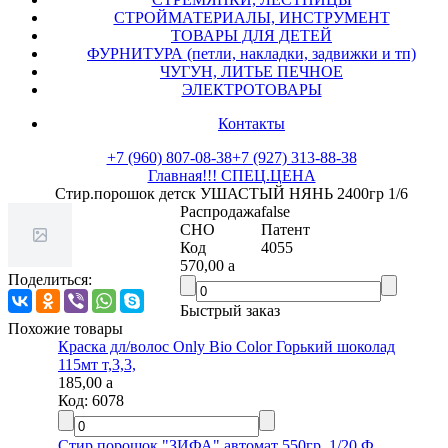
СТРОЙМАТЕРИАЛЫ, ИНСТРУМЕНТ
ТОВАРЫ ДЛЯ ДЕТЕЙ
ФУРНИТУРА (петли, накладки, задвижки и тп)
ЧУГУН, ЛИТЬЕ ПЕЧНОЕ
ЭЛЕКТРОТОВАРЫ
Контакты
+7 (960) 807-08-38
+7 (927) 313-88-38
Главная
!!! СПЕЦ.ЦЕНА
Стир.порошок детск УШАСТЫЙ НЯНЬ 2400гр 1/6
Распродажа
false
СНО
Патент
Код
4055
570,00
a
Поделиться:
Быстрый заказ
Похожие товары
Краска дл/волос Only Bio Color Горький шоколад
115мт т,3,3,
185,00
a
Код:
6078
Стир.порошок "ЗИФА" автомат 550гр. 1/20 Ф