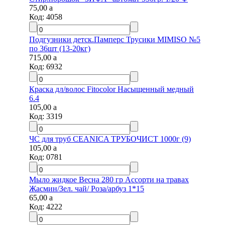
75,00
a
Код:
4058
Подгузники детск.Памперс Трусики MIMISO №5
по 36шт (13-20кг)
715,00
a
Код:
6932
Краска дл/волос Fitocolor Насыщенный медный
6.4
105,00
a
Код:
3319
ЧС для труб CEANICA ТРУБОЧИСТ 1000г (9)
105,00
a
Код:
0781
Мыло жидкое Весна 280 гр Ассорти на травах
Жасмин/Зел. чай/ Роза/арбуз 1*15
65,00
a
Код:
4222