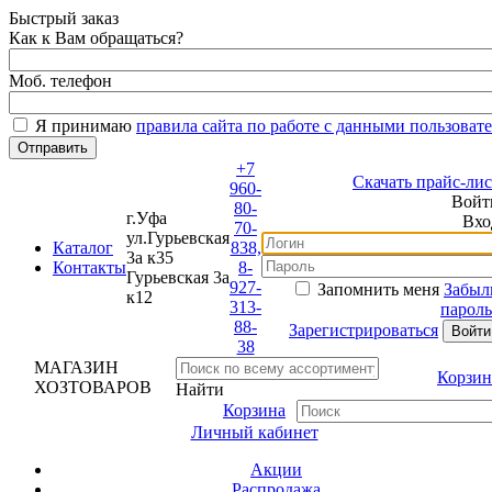
Быстрый заказ
Как к Вам обращаться?
Моб. телефон
Я принимаю
правила сайта по работе с данными пользовате
+7
Скачать прайс-лист
960-
Войти
80-
г.Уфа
Вход
70-
ул.Гурьевская
Каталог
838,
3а к35
Контакты
8-
Гурьевская 3а
927-
Запомнить меня
Забыли
к12
313-
пароль?
88-
Зарегистрироваться
38
МАГАЗИН
Корзина
ХОЗТОВАРОВ
Найти
Корзина
Личный кабинет
Акции
Распродажа