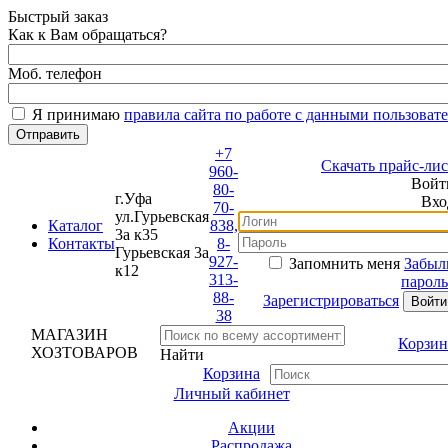
Быстрый заказ
Как к Вам обращаться?
Моб. телефон
Я принимаю
правила сайта по работе с данными пользовате
+7
Скачать прайс-лист
960-
Войти
80-
г.Уфа
Вход
70-
ул.Гурьевская
Каталог
838,
3а к35
Контакты
8-
Гурьевская 3а
927-
Запомнить меня
Забыли
к12
313-
пароль?
88-
Зарегистрироваться
38
МАГАЗИН
Корзина
ХОЗТОВАРОВ
Найти
Корзина
Личный кабинет
Акции
Распродажа