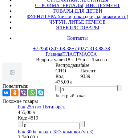
СТРОЙМАТЕРИАЛЫ, ИНСТРУМЕНТ
ТОВАРЫ ДЛЯ ДЕТЕЙ
ФУРНИТУРА (петли, накладки, задвижки и тп)
ЧУГУН, ЛИТЬЕ ПЕЧНОЕ
ЭЛЕКТРОТОВАРЫ
Контакты
+7 (960) 807-08-38
+7 (927) 313-88-38
Главная
ПЛАСТМАССА
Ведро -туалет18л. 1/5шт г.Лысьва
Распродажа
false
СНО
Патент
Код
9339
475,00
a
Поделиться:
Быстрый заказ
Похожие товары
Бак 25л п/э Пятигорск
455,00
a
Код:
4519
Бак 300л. квадр. БЕЗ крышки (уп.3)
3 740,00
a