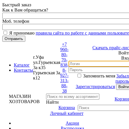
Быстрый заказ
Как к Вам обращаться?
Моб. телефон
Я принимаю
правила сайта по работе с данными пользовате
+7
Скачать прайс-лист
960-
Войти
80-
г.Уфа
Вход
70-
ул.Гурьевская
Каталог
838,
3а к35
Контакты
8-
Гурьевская 3а
927-
Запомнить меня
Забыли
к12
313-
пароль?
88-
Зарегистрироваться
38
МАГАЗИН
Корзина
ХОЗТОВАРОВ
Найти
Корзина
Личный кабинет
Акции
Распродажа