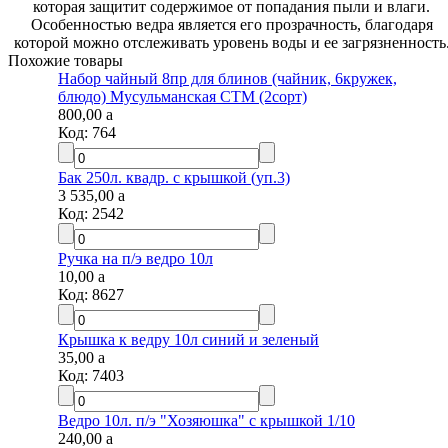
которая защитит содержимое от попадания пыли и влаги.
Особенностью ведра является его прозрачность, благодаря
которой можно отслеживать уровень воды и ее загрязненность.
Похожие товары
Набор чайный 8пр для блинов (чайник, 6кружек,
блюдо) Мусульманская СТМ (2сорт)
800,00
a
Код:
764
Бак 250л. квадр. с крышкой (уп.3)
3 535,00
a
Код:
2542
Ручка на п/э ведро 10л
10,00
a
Код:
8627
Крышка к ведру 10л синий и зеленый
35,00
a
Код:
7403
Ведро 10л. п/э "Хозяюшка" с крышкой 1/10
240,00
a