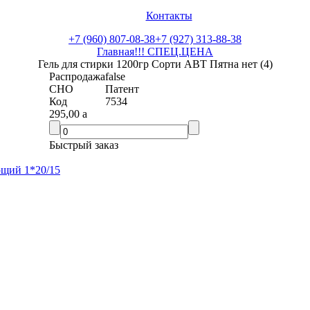
Контакты
+7 (960) 807-08-38
+7 (927) 313-88-38
Главная
!!! СПЕЦ.ЦЕНА
Гель для стирки 1200гр Сорти АВТ Пятна нет (4)
Распродажа
false
СНО
Патент
Код
7534
295,00
a
Быстрый заказ
ющий 1*20/15