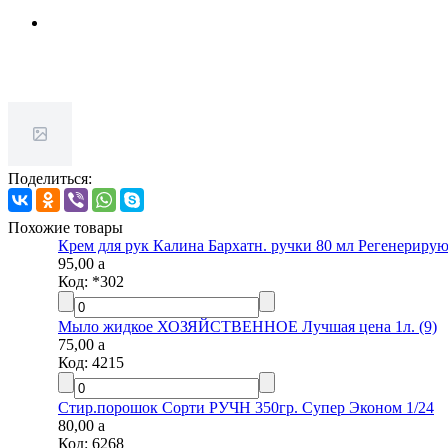
Поделиться:
Похожие товары
Крем для рук Калина Бархатн. ручки 80 мл Регенериру
95,00
a
Код:
*302
Мыло жидкое ХОЗЯЙСТВЕННОЕ Лучшая цена 1л. (9)
75,00
a
Код:
4215
Стир.порошок Сорти РУЧН 350гр. Супер Эконом 1/24
80,00
a
Код:
6268