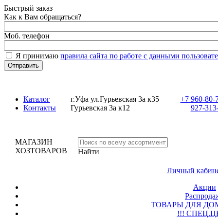
Быстрый заказ
Как к Вам обращаться?
Моб. телефон
Я принимаю
правила сайта по работе с данными пользовате
Каталог
г.Уфа ул.Гурьевская 3а к35
+7 960-80-70
Контакты
Гурьевская 3а к12
927-313-
МАГАЗИН
ХОЗТОВАРОВ
Найти
Личный кабине
Акции
Распродаж
ТОВАРЫ ДЛЯ ДОМ
!!! СПЕЦ.Ц