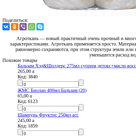
Поделиться:
Агроткань — новый практичный очень прочный и многол
характеристиками. Агроткань применяется просто. Материал
равномерно сохраняются, при этом структура земли или 
уменьшится расход во
Похожие товары
Бальзам Хэд&Шолдерс 275мл суприм детокс+масло восс
265,00
a
Код:
3840
ЖМС Биолан 400мл Бальзам (20)
65,00
a
Код:
6123
Шампунь Фруктис 250мл асс
245,00
a
Код:
1859