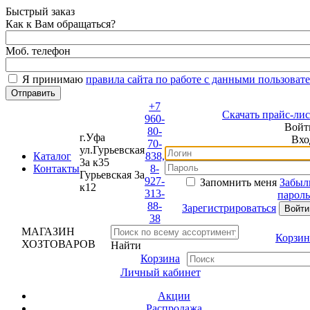
Быстрый заказ
Как к Вам обращаться?
Моб. телефон
Я принимаю
правила сайта по работе с данными пользовате
+7
Скачать прайс-лист
960-
Войти
80-
г.Уфа
Вход
70-
ул.Гурьевская
Каталог
838,
3а к35
Контакты
8-
Гурьевская 3а
927-
Запомнить меня
Забыли
к12
313-
пароль?
88-
Зарегистрироваться
38
МАГАЗИН
Корзина
ХОЗТОВАРОВ
Найти
Корзина
Личный кабинет
Акции
Распродажа