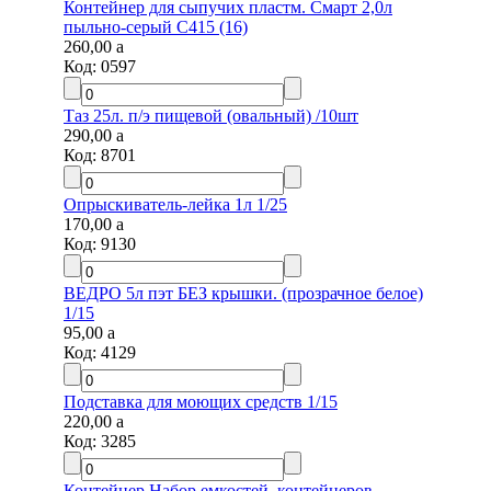
Контейнер для сыпучих пластм. Смарт 2,0л
пыльно-серый С415 (16)
260,00
a
Код:
0597
Таз 25л. п/э пищевой (овальный) /10шт
290,00
a
Код:
8701
Опрыскиватель-лейка 1л 1/25
170,00
a
Код:
9130
ВЕДРО 5л пэт БЕЗ крышки. (прозрачное белое)
1/15
95,00
a
Код:
4129
Подставка для моющих средств 1/15
220,00
a
Код:
3285
Контейнер Набор емкостей, контейнеров