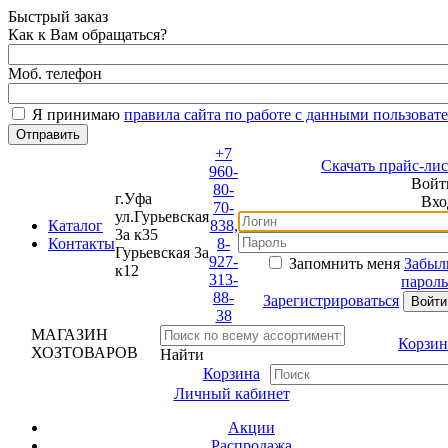
Быстрый заказ
Как к Вам обращаться?
Моб. телефон
Я принимаю
правила сайта по работе с данными пользовате
+7
Скачать прайс-лист
960-
Войти
80-
г.Уфа
Вход
70-
ул.Гурьевская
Каталог
838,
3а к35
Контакты
8-
Гурьевская 3а
927-
Запомнить меня
Забыли
к12
313-
пароль?
88-
Зарегистрироваться
38
МАГАЗИН
Корзина
ХОЗТОВАРОВ
Найти
Корзина
Личный кабинет
Акции
Распродажа