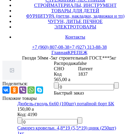
СТРОЙМАТЕРИАЛЫ, ИНСТРУМЕНТ
ТОВАРЫ ДЛЯ ДЕТЕЙ
ФУРНИТУРА (петли, накладки, задвижки и тп)
ЧУГУН, ЛИТЬЕ ПЕЧНОЕ
ЭЛЕКТРОТОВАРЫ
Контакты
+7 (960) 807-08-38
+7 (927) 313-88-38
Главная
КРЕПЕЖ
Гвозди 50мм -5кг строительный ГОСТ.***5кг
Распродажа
false
СНО
Патент
Код
1837
565,00
a
Поделиться:
Быстрый заказ
Похожие товары
Дюбель-гвоздь 6х60 (100шт) потайной борт БК
150,00
a
Код:
4190
Саморез кровельн. 4,8*19 (5,5*19) цинк (250шт)
1кг