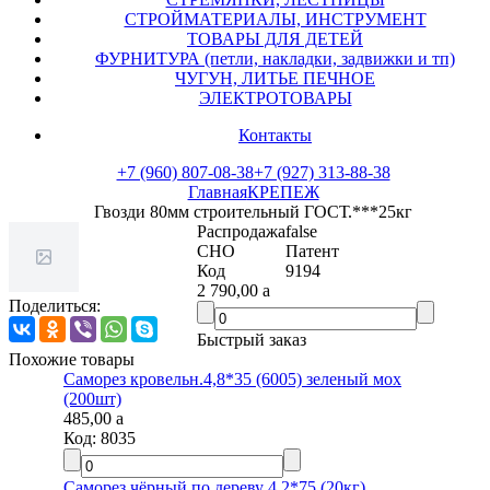
СТРОЙМАТЕРИАЛЫ, ИНСТРУМЕНТ
ТОВАРЫ ДЛЯ ДЕТЕЙ
ФУРНИТУРА (петли, накладки, задвижки и тп)
ЧУГУН, ЛИТЬЕ ПЕЧНОЕ
ЭЛЕКТРОТОВАРЫ
Контакты
+7 (960) 807-08-38
+7 (927) 313-88-38
Главная
КРЕПЕЖ
Гвозди 80мм строительный ГОСТ.***25кг
Распродажа
false
СНО
Патент
Код
9194
2 790,00
a
Поделиться:
Быстрый заказ
Похожие товары
Саморез кровельн.4,8*35 (6005) зеленый мох
(200шт)
485,00
a
Код:
8035
Саморез чёрный по дереву 4,2*75 (20кг)