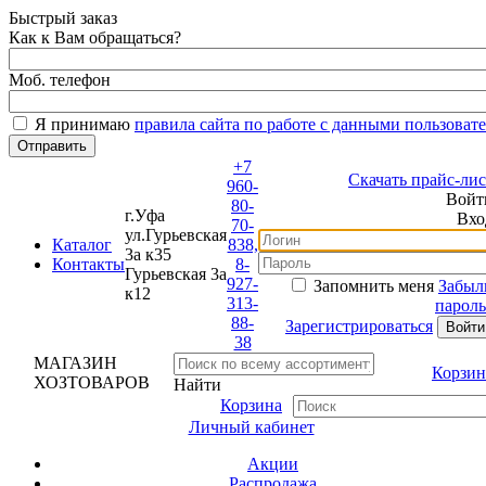
Быстрый заказ
Как к Вам обращаться?
Моб. телефон
Я принимаю
правила сайта по работе с данными пользовате
+7
Скачать прайс-лист
960-
Войти
80-
г.Уфа
Вход
70-
ул.Гурьевская
Каталог
838,
3а к35
Контакты
8-
Гурьевская 3а
927-
Запомнить меня
Забыли
к12
313-
пароль?
88-
Зарегистрироваться
38
МАГАЗИН
Корзина
ХОЗТОВАРОВ
Найти
Корзина
Личный кабинет
Акции
Распродажа