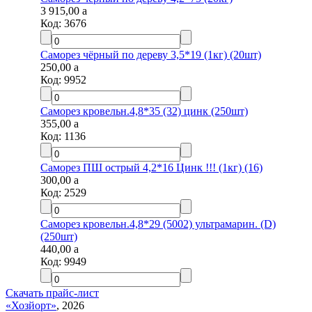
3 915,00
a
Код:
3676
Саморез чёрный по дереву 3,5*19 (1кг) (20шт)
250,00
a
Код:
9952
Саморез кровельн.4,8*35 (32) цинк (250шт)
355,00
a
Код:
1136
Саморез ПШ острый 4,2*16 Цинк !!! (1кг) (16)
300,00
a
Код:
2529
Саморез кровельн.4,8*29 (5002) ультрамарин. (D)
(250шт)
440,00
a
Код:
9949
Скачать прайс-лист
«Хозйорт»
, 2026