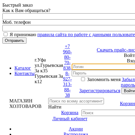
Быстрый заказ
Как к Вам обращаться?
Моб. телефон
Я принимаю
правила сайта по работе с данными пользовате
+7
Скачать прайс-лист
960-
Войти
80-
г.Уфа
Вход
70-
ул.Гурьевская
Каталог
838,
3а к35
Контакты
8-
Гурьевская 3а
927-
Запомнить меня
Забыли
к12
313-
пароль?
88-
Зарегистрироваться
38
МАГАЗИН
Корзина
ХОЗТОВАРОВ
Найти
Корзина
Личный кабинет
Акции
Распродажа