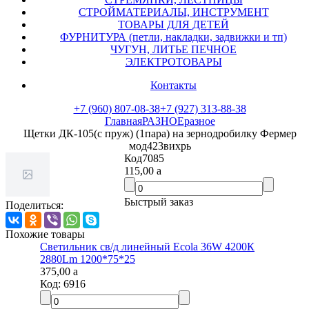
СТРОЙМАТЕРИАЛЫ, ИНСТРУМЕНТ
ТОВАРЫ ДЛЯ ДЕТЕЙ
ФУРНИТУРА (петли, накладки, задвижки и тп)
ЧУГУН, ЛИТЬЕ ПЕЧНОЕ
ЭЛЕКТРОТОВАРЫ
Контакты
+7 (960) 807-08-38
+7 (927) 313-88-38
Главная
РАЗНОЕ
разное
Щетки ДК-105(с пруж) (1пара) на зернодробилку Фермер
мод423вихрь
Код
7085
115,00
a
Быстрый заказ
Поделиться:
Похожие товары
Светильник св/д линейный Ecola 36W 4200К
2880Lm 1200*75*25
375,00
a
Код:
6916