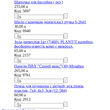
Шапочка для бассейна ( рез )
255,00
a
Код:
5697
Шило c крючком дерев/пласт ручка S-2641
30,00
a
Код:
6940
Зола древесная 1кг (7/460). PLANT!T калийно-
фосфорно-известк комп с микроэл.
65,00
a
Код:
2157
Панели ПВХ "Синий микс"(30) Мозайка
205,00
a
Код:
9761
Пемза для педикюра с щеткой, иск.пемза,
пластик, 7х4, 4х3, 3см (12 /384)
60,00
a
Код:
2913