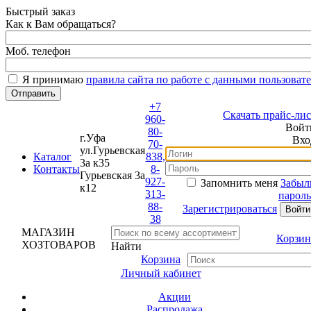
Быстрый заказ
Как к Вам обращаться?
Моб. телефон
Я принимаю
правила сайта по работе с данными пользовате
+7
Скачать прайс-лист
960-
Войти
80-
г.Уфа
Вход
70-
ул.Гурьевская
Каталог
838,
3а к35
Контакты
8-
Гурьевская 3а
927-
Запомнить меня
Забыли
к12
313-
пароль?
88-
Зарегистрироваться
38
МАГАЗИН
Корзина
ХОЗТОВАРОВ
Найти
Корзина
Личный кабинет
Акции
Распродажа