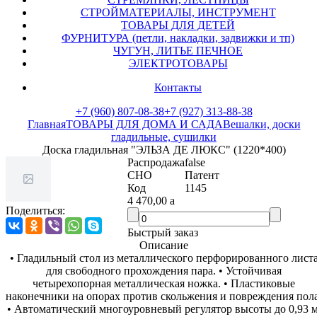
СТРОЙМАТЕРИАЛЫ, ИНСТРУМЕНТ
ТОВАРЫ ДЛЯ ДЕТЕЙ
ФУРНИТУРА (петли, накладки, задвижки и тп)
ЧУГУН, ЛИТЬЕ ПЕЧНОЕ
ЭЛЕКТРОТОВАРЫ
Контакты
+7 (960) 807-08-38
+7 (927) 313-88-38
Главная
ТОВАРЫ ДЛЯ ДОМА И САДА
Вешалки, доски
гладильные, сушилки
Доска гладильная "ЭЛЬЗА ДЕ ЛЮКС" (1220*400)
Распродажа
false
СНО
Патент
Код
1145
4 470,00
a
Поделиться:
Быстрый заказ
Описание
• Гладильный стол из металлического перфорированного листа
для свободного прохождения пара. • Устойчивая
четырехопорная металлическая ножка. • Пластиковые
наконечники на опорах против скольжения и повреждения пола.
• Автоматический многоуровневый регулятор высоты до 0,93 м.