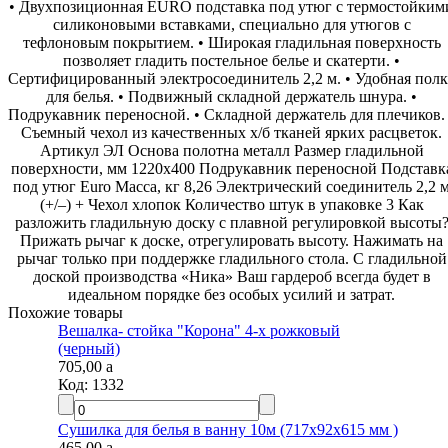
• Двухпозиционная EURO подставка под утюг с термостойкими
силиконовыми вставками, специально для утюгов с
тефлоновым покрытием. • Широкая гладильная поверхность
позволяет гладить постельное белье и скатерти. •
Сертифицированный электросоединитель 2,2 м. • Удобная полка
для белья. • Подвижный складной держатель шнура. •
Подрукавник переносной. • Складной держатель для плечиков. •
Съемный чехол из качественных х/б тканей ярких расцветок.
Артикул ЭЛ Основа полотна металл Размер гладильной
поверхности, мм 1220х400 Подрукавник переносной Подставка
под утюг Euro Масса, кг 8,26 Электрический соединитель 2,2 м
(+/–) + Чехол хлопок Количество штук в упаковке 3 Как
разложить гладильную доску с плавной регулировкой высоты?
Прижать рычаг к доске, отрегулировать высоту. Нажимать на
рычаг только при поддержке гладильного стола. С гладильной
доской производства «Ника» Ваш гардероб всегда будет в
идеальном порядке без особых усилий и затрат.
Похожие товары
Вешалка- стойка "Корона" 4-х рожковый
(черный)
705,00
a
Код:
1332
Сушилка для белья в ванну 10м (717х92х615 мм )
465,00
a