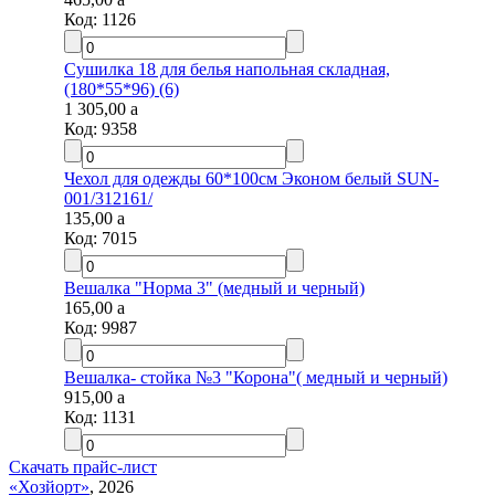
Код:
1126
Сушилка 18 для белья напольная складная,
(180*55*96) (6)
1 305,00
a
Код:
9358
Чехол для одежды 60*100см Эконом белый SUN-
001/312161/
135,00
a
Код:
7015
Вешалка "Норма 3" (медный и черный)
165,00
a
Код:
9987
Вешалка- стойка №3 "Корона"( медный и черный)
915,00
a
Код:
1131
Скачать прайс-лист
«Хозйорт»
, 2026