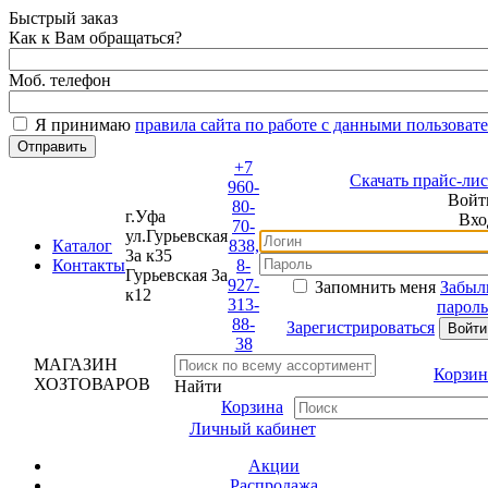
Быстрый заказ
Как к Вам обращаться?
Моб. телефон
Я принимаю
правила сайта по работе с данными пользовате
+7
Скачать прайс-лист
960-
Войти
80-
г.Уфа
Вход
70-
ул.Гурьевская
Каталог
838,
3а к35
Контакты
8-
Гурьевская 3а
927-
Запомнить меня
Забыли
к12
313-
пароль?
88-
Зарегистрироваться
38
МАГАЗИН
Корзина
ХОЗТОВАРОВ
Найти
Корзина
Личный кабинет
Акции
Распродажа