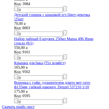
Код:
3984
Детский горшок с крышкой п/э Цвет-девочка
/25шт
70,00
a
Код:
8003
Набор чайный 6 кружек 250мл Mansa 496 Иран
стекло (8/1)
550,00
a
Код:
9161
Крышка для бака (55л хозяйст)
165,00
a
Код:
9502
Воронка с гофр. удлинителем д/авто мет сито
ф135мм, гибкий наконеч. Denzel 537210 1/10
175,00
a
Код:
0595
Скачать прайс-лист