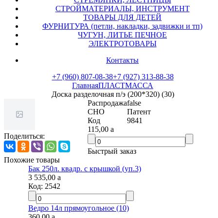
СТРОЙМАТЕРИАЛЫ, ИНСТРУМЕНТ
ТОВАРЫ ДЛЯ ДЕТЕЙ
ФУРНИТУРА (петли, накладки, задвижки и тп)
ЧУГУН, ЛИТЬЕ ПЕЧНОЕ
ЭЛЕКТРОТОВАРЫ
Контакты
+7 (960) 807-08-38
+7 (927) 313-88-38
Главная
ПЛАСТМАССА
Доска разделочная п/э (200*320) (30)
Распродажа
false
СНО
Патент
Код
9841
115,00
a
Поделиться:
Быстрый заказ
Похожие товары
Бак 250л. квадр. с крышкой (уп.3)
3 535,00
a
Код:
2542
Ведро 14л прямоугольное (10)
360,00
a