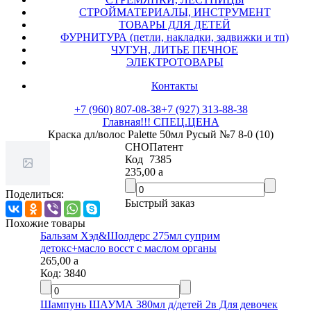
СТРОЙМАТЕРИАЛЫ, ИНСТРУМЕНТ
ТОВАРЫ ДЛЯ ДЕТЕЙ
ФУРНИТУРА (петли, накладки, задвижки и тп)
ЧУГУН, ЛИТЬЕ ПЕЧНОЕ
ЭЛЕКТРОТОВАРЫ
Контакты
+7 (960) 807-08-38
+7 (927) 313-88-38
Главная
!!! СПЕЦ.ЦЕНА
Краска дл/волос Palette 50мл Русый №7 8-0 (10)
СНО
Патент
Код
7385
235,00
a
Поделиться:
Быстрый заказ
Похожие товары
Бальзам Хэд&Шолдерс 275мл суприм
детокс+масло восст с маслом органы
265,00
a
Код:
3840
Шампунь ШАУМА 380мл д/детей 2в Для девочек