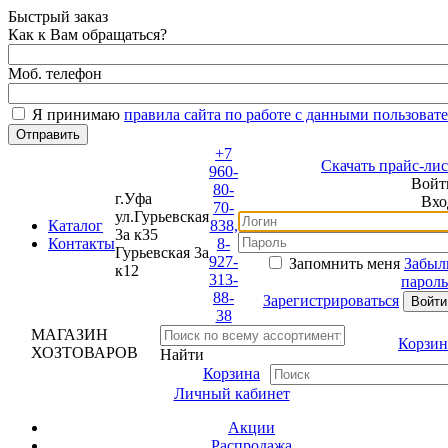
Быстрый заказ
Как к Вам обращаться?
Моб. телефон
Я принимаю
правила сайта по работе с данными пользовате
+7
Скачать прайс-лист
960-
Войти
80-
г.Уфа
Вход
70-
ул.Гурьевская
Каталог
838,
3а к35
Контакты
8-
Гурьевская 3а
927-
Запомнить меня
Забыли
к12
313-
пароль?
88-
Зарегистрироваться
38
МАГАЗИН
Корзина
ХОЗТОВАРОВ
Найти
Корзина
Личный кабинет
Акции
Распродажа