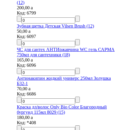
(12)
200,00
a
Код:
6799
Зубная щетка Детская Vilsen Brush (12)
50,00
a
Код:
6097
ЧС для сантех АНТИржавчина WC гель САРМА
750мл для сантехники (18)
165,00
a
Код:
6096
Антинакипин жидкий универс 250мл Золушка
Б32-1
70,00
a
Код:
6686
Краска дл/волос Only Bio Color Благородный
бургунд 115мл 8029 (15)
180,00
a
Код:
*408