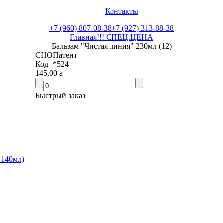
Контакты
+7 (960) 807-08-38
+7 (927) 313-88-38
Главная
!!! СПЕЦ.ЦЕНА
Бальзам "Чистая линия" 230мл (12)
СНО
Патент
Код
*524
145,00
a
Быстрый заказ
 140мл)