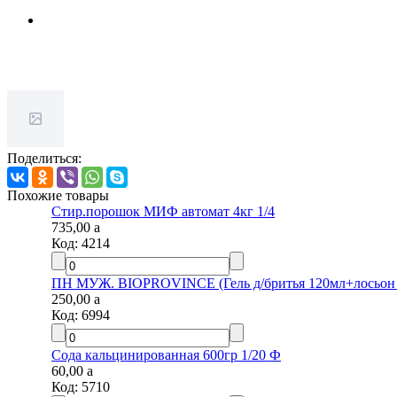
Поделиться:
Похожие товары
Стир.порошок МИФ автомат 4кг 1/4
735,00
a
Код:
4214
ПН МУЖ. BIOPROVINCE (Гель д/бритья 120мл+лосьон
250,00
a
Код:
6994
Сода кальцинированная 600гр 1/20 Ф
60,00
a
Код:
5710