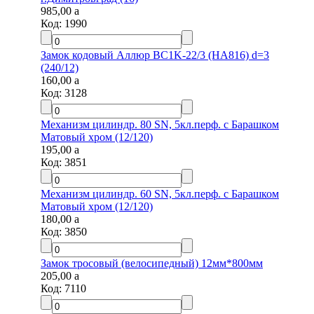
985,00
a
Код:
1990
Замок кодовый Аллюр BC1K-22/3 (HA816) d=3
(240/12)
160,00
a
Код:
3128
Механизм цилиндр. 80 SN, 5кл.перф. с Барашком
Матовый хром (12/120)
195,00
a
Код:
3851
Механизм цилиндр. 60 SN, 5кл.перф. с Барашком
Матовый хром (12/120)
180,00
a
Код:
3850
Замок тросовый (велосипедный) 12мм*800мм
205,00
a
Код:
7110