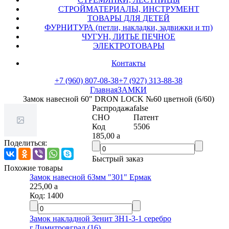
СТРОЙМАТЕРИАЛЫ, ИНСТРУМЕНТ
ТОВАРЫ ДЛЯ ДЕТЕЙ
ФУРНИТУРА (петли, накладки, задвижки и тп)
ЧУГУН, ЛИТЬЕ ПЕЧНОЕ
ЭЛЕКТРОТОВАРЫ
Контакты
+7 (960) 807-08-38
+7 (927) 313-88-38
Главная
ЗАМКИ
Замок навесной 60" DRON LOCK №60 цветной (6/60)
Распродажа
false
СНО
Патент
Код
5506
185,00
a
Поделиться:
Быстрый заказ
Похожие товары
Замок навесной 63мм "301" Ермак
225,00
a
Код:
1400
Замок накладной Зенит ЗН1-3-1 серебро
г.Димитровград (16)