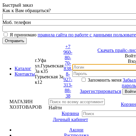
Быстрый заказ
Как к Вам обращаться?
Моб. телефон
Я принимаю
правила сайта по работе с данными пользовате
+7
Скачать прайс-лист
960-
Войти
80-
г.Уфа
Вход
70-
ул.Гурьевская
Каталог
838,
3а к35
Контакты
8-
Гурьевская 3а
927-
Запомнить меня
Забыли
к12
313-
пароль?
88-
Зарегистрироваться
38
МАГАЗИН
Корзина
ХОЗТОВАРОВ
Найти
Корзина
Личный кабинет
Акции
Распродажа