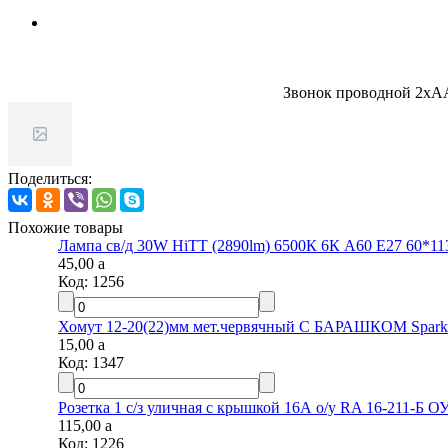
Звонок проводной 2хAА
Поделиться:
Похожие товары
Лампа св/д 30W HiTT (2890lm) 6500К 6К А60 Е27 60*113
45,00
a
Код:
1256
Хомут 12-20(22)мм мет.червячный С БАРАШКОМ Spark l
15,00
a
Код:
1347
Розетка 1 с/з уличная с крышкой 16А о/у RA 16-211-Б ОУ 
115,00
a
Код:
1226