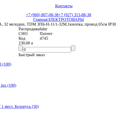
Контакты
+7 (960) 807-08-38
+7 (927) 313-88-38
Главная
ЭЛЕКТРОТОВАРЫ
, 32 мелодии, TDM ЗПБ-Н-11/1-32М,1кнопка, провод 65см IP3
Распродажа
false
СНО
Патент
Код
4745
230,00
a
Быстрый заказ
 (100)
ux (100)
1 мест. Белорусь (50)