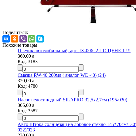
Поделиться:
Похожие товары
Плечик автомобильный, арт. JX-006. 2 ПО ЦЕНЕ 1 !!!
360,00
a
Код:
3183
Смазка RW-40 200мл ( аналог WD-40) (24)
320,00
a
Код:
4780
Насос велосипедный SILAPRO 32,5х2,7см (195-030)
305,00
a
Код:
3587
Авто Штора солнцезащ на лобовое стекло 145*70см/130*
022)/023
230,00
a