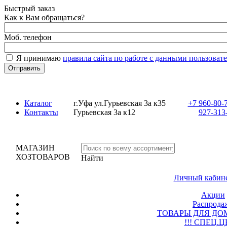
Быстрый заказ
Как к Вам обращаться?
Моб. телефон
Я принимаю
правила сайта по работе с данными пользовате
Каталог
г.Уфа ул.Гурьевская 3а к35
+7 960-80-70
Контакты
Гурьевская 3а к12
927-313-
МАГАЗИН
ХОЗТОВАРОВ
Найти
Личный кабине
Акции
Распродаж
ТОВАРЫ ДЛЯ ДОМ
!!! СПЕЦ.Ц