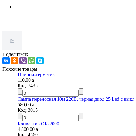
Поделиться:
Похожие товары
Припой-герметик
110,00
a
Код:
7435
Лампа переносная 10м 220В, черная диод 25 Led с выкл 
580,00
a
Код:
3015
Конвектор ОК-2000
4 800,00
a
Код:
4560