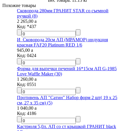
Вес товара: 11.13 кг
Похожие товары
Сковорода 280мм ГРАНИТ STAR со съемной
ручкой (8)
2 265,00
a
Код:
*437
И_Сковорода 20см АП (МРАМОР) индукция
красная FAF20 Platinum RED 1/6
945,00
a
Код:
0424
Форма для выпечки печений 16*15см АП G-1985
Love Waffle Maker (30)
1 260,00
a
Код:
0551
Противень АП "Сатин" Набор форм 2 шт( 19 х 25
см, 27 х 35 см) (5)
1 040,00
a
Код:
4186
Кастрюля 5,0л. АП со ст крышкой ГРАНИТ black