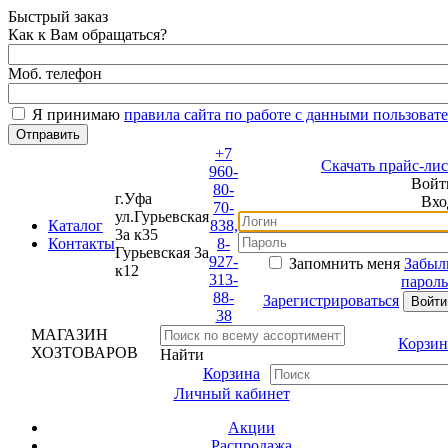
Быстрый заказ
Как к Вам обращаться?
Моб. телефон
Я принимаю
правила сайта по работе с данными пользовате
+7
Скачать прайс-лист
960-
Войти
80-
г.Уфа
Вход
70-
ул.Гурьевская
Каталог
838,
3а к35
Контакты
8-
Гурьевская 3а
927-
Запомнить меня
Забыли
к12
313-
пароль?
88-
Зарегистрироваться
38
МАГАЗИН
Корзина
ХОЗТОВАРОВ
Найти
Корзина
Личный кабинет
Акции
Распродажа