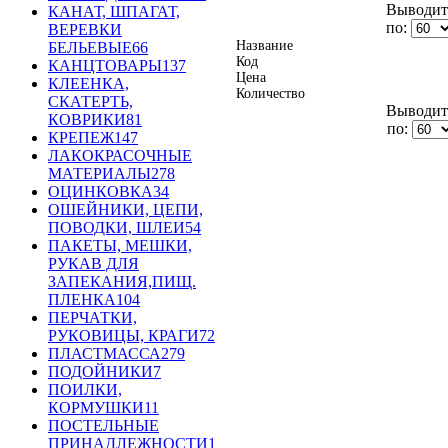
Выводить
КАНАТ, ШПАГАТ,
по:
ВЕРЕВКИ
Название
БЕЛЬЕВЫЕ
66
Код
КАНЦТОВАРЫ
137
Цена
КЛЕЕНКА,
Количество
СКАТЕРТЬ,
Выводить
КОВРИКИ
81
по:
КРЕПЕЖ
147
ЛАКОКРАСОЧНЫЕ
МАТЕРИАЛЫ
278
ОЦИНКОВКА
34
ОШЕЙНИКИ, ЦЕПИ,
ПОВОДКИ, ШЛЕИ
54
ПАКЕТЫ, МЕШКИ,
РУКАВ ДЛЯ
ЗАПЕКАНИЯ,ПИЩ.
ПЛЕНКА
104
ПЕРЧАТКИ,
РУКОВИЦЫ, КРАГИ
72
ПЛАСТМАССА
279
ПОДОЙНИКИ
7
ПОИЛКИ,
КОРМУШКИ
11
ПОСТЕЛЬНЫЕ
ПРИНАДЛЕЖНОСТИ
1