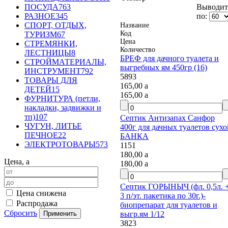
Выводить
ПОСУДА
763
по:
РАЗНОЕ
345
СПОРТ, ОТДЫХ,
Название
Код
ТУРИЗМ
67
Цена
СТРЕМЯНКИ,
Количество
ЛЕСТНИЦЫ
8
БРЕФ для дачного туалета и
СТРОЙМАТЕРИАЛЫ,
выгребных ям 450гр (16)
ИНСТРУМЕНТ
792
5893
ТОВАРЫ ДЛЯ
165,00
a
ДЕТЕЙ
15
165,00
a
ФУРНИТУРА (петли,
накладки, задвижки и
тп)
107
Септик Антизапах Санфор
ЧУГУН, ЛИТЬЕ
400г для дачных туалетов сухой
ПЕЧНОЕ
22
БАНКА
ЭЛЕКТРОТОВАРЫ
573
1151
180,00
a
Цена,
a
180,00
a
Септик ГОРЫНЫЧ (фл. 0,5л. +
Цена снижена
3 п/эт. пакетика по 30г.)-
Распродажа
биопрепарат для туалетов и
Сбросить
выгр.ям 1/12
3823