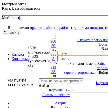
Быстрый заказ
Как к Вам обращаться?
Моб. телефон
Я принимаю
правила сайта по работе с данными пользовате
+7
Скачать прайс-лист
960-
Войти
80-
г.Уфа
Вход
70-
ул.Гурьевская
Каталог
838,
3а к35
Контакты
8-
Гурьевская 3а
927-
Запомнить меня
Забыли
к12
313-
пароль?
88-
Зарегистрироваться
38
МАГАЗИН
Корзина
ХОЗТОВАРОВ
Найти
Корзина
Личный кабинет
Акции
Распродажа