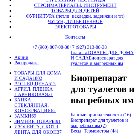
СТРОЙМАТЕРИАЛЫ, ИНСТРУМЕНТ
ТОВАРЫ ДЛЯ ДЕТЕЙ
ФУРНИТУРА (петли, накладки, задвижки и тп)
ЧУГУН, ЛИТЬЕ ПЕЧНОЕ
ЭЛЕКТРОТОВАРЫ
Контакты
+7 (960) 807-08-38
+7 (927) 313-88-38
Главная
ТОВАРЫ ДЛЯ ДОМА
Акции
И САДА
Биопрепарат для
Распродажа
туалетов и выгребных ям
ТОВАРЫ ДЛЯ ДОМА
Биопрепарат
И САДА
1802
!!! СПЕЦ.ЦЕНА
515
для туалетов и
АГРИЛ, ПЛЕНКА
ПАРНИКОВАЯ
21
выгребных ям
БАНКА
СТЕКЛЯННАЯ,
КОНСЕРВАЦИЯ
62
Банные принадлежности (16)
ЗАМКИ
69
Биопрепарат для туалетов и
ЗИМНИЕ ТОВАРЫ
91
выгребных ям (7)
ИЗОЛЕНТА, СКОТЧ,
Весы, Термометры (44)
ЛЕНТА ДЛЯ ОКОН
37