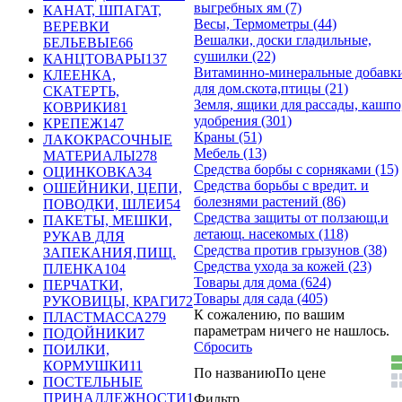
выгребных ям (7)
КАНАТ, ШПАГАТ,
Весы, Термометры (44)
ВЕРЕВКИ
Вешалки, доски гладильные,
БЕЛЬЕВЫЕ
66
сушилки (22)
КАНЦТОВАРЫ
137
Витаминно-минеральные добавки
КЛЕЕНКА,
для дом.скота,птицы (21)
СКАТЕРТЬ,
Земля, ящики для рассады, кашпо,
КОВРИКИ
81
удобрения (301)
КРЕПЕЖ
147
Краны (51)
ЛАКОКРАСОЧНЫЕ
Мебель (13)
МАТЕРИАЛЫ
278
Средства борбы с сорняками (15)
ОЦИНКОВКА
34
Средства борьбы с вредит. и
ОШЕЙНИКИ, ЦЕПИ,
болезнями растений (86)
ПОВОДКИ, ШЛЕИ
54
Средства защиты от ползающ.и
ПАКЕТЫ, МЕШКИ,
летающ. насекомых (118)
РУКАВ ДЛЯ
Средства против грызунов (38)
ЗАПЕКАНИЯ,ПИЩ.
Средства ухода за кожей (23)
ПЛЕНКА
104
Товары для дома (624)
ПЕРЧАТКИ,
Товары для сада (405)
РУКОВИЦЫ, КРАГИ
72
К сожалению, по вашим
ПЛАСТМАССА
279
параметрам ничего не нашлось.
ПОДОЙНИКИ
7
Сбросить
ПОИЛКИ,
КОРМУШКИ
11
По названию
По цене
ПОСТЕЛЬНЫЕ
ПРИНАДЛЕЖНОСТИ
1
Фильтр