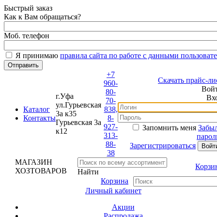
Быстрый заказ
Как к Вам обращаться?
Моб. телефон
Я принимаю
правила сайта по работе с данными пользовате
+7
Скачать прайс-лис
960-
Войт
80-
г.Уфа
Вхо
70-
ул.Гурьевская
Каталог
838,
3а к35
Контакты
8-
Гурьевская 3а
927-
Запомнить меня
Забыл
к12
313-
пароль
88-
Зарегистрироваться
38
МАГАЗИН
Корзин
ХОЗТОВАРОВ
Найти
Корзина
Личный кабинет
Акции
Распродажа