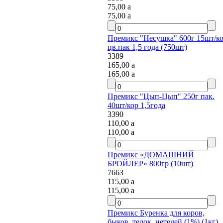
75,00
a
75,00
a
Премикс "Несушка" 600г 15шт/ко
цв.пак 1,5 года (750шт)
3389
165,00
a
165,00
a
Премикс "Цып-Цып" 250г пак.
40шт/кор 1,5года
3390
110,00
a
110,00
a
Премикс «ДОМАШНИЙ
БРОЙЛЕР» 800гр (10шт)
7663
115,00
a
115,00
a
Премикс Буренка для коров,
быков, телок, нетелей (1%) (1кг)