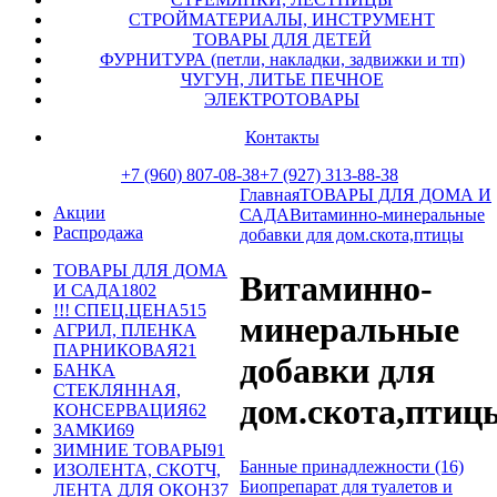
СТРОЙМАТЕРИАЛЫ, ИНСТРУМЕНТ
ТОВАРЫ ДЛЯ ДЕТЕЙ
ФУРНИТУРА (петли, накладки, задвижки и тп)
ЧУГУН, ЛИТЬЕ ПЕЧНОЕ
ЭЛЕКТРОТОВАРЫ
Контакты
+7 (960) 807-08-38
+7 (927) 313-88-38
Главная
ТОВАРЫ ДЛЯ ДОМА И
Акции
САДА
Витаминно-минеральные
Распродажа
добавки для дом.скота,птицы
ТОВАРЫ ДЛЯ ДОМА
Витаминно-
И САДА
1802
!!! СПЕЦ.ЦЕНА
515
минеральные
АГРИЛ, ПЛЕНКА
ПАРНИКОВАЯ
21
добавки для
БАНКА
СТЕКЛЯННАЯ,
дом.скота,птиц
КОНСЕРВАЦИЯ
62
ЗАМКИ
69
ЗИМНИЕ ТОВАРЫ
91
Банные принадлежности (16)
ИЗОЛЕНТА, СКОТЧ,
Биопрепарат для туалетов и
ЛЕНТА ДЛЯ ОКОН
37