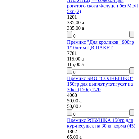
ЛИЗУНЕЦ — солевой для
рогатого скота Фелуцен без МЭЛ
5кг (2)
1201
335,00
a
335,00
a
Премикс "Для кроликов" 900гр
1/10шт м ЦВ ПАКЕТ
7781
115,00
a
115,00
a
Премикс БИО "СОЛНЫШКО"
150гр для цыплят,утят,гусят на
30кг (150г) 1\70
4068
50,00
a
50,00
a
Премикс РЯБУШКА 150гр для
кур-несушек на 30 кг корма (45)
1862
65,00
a