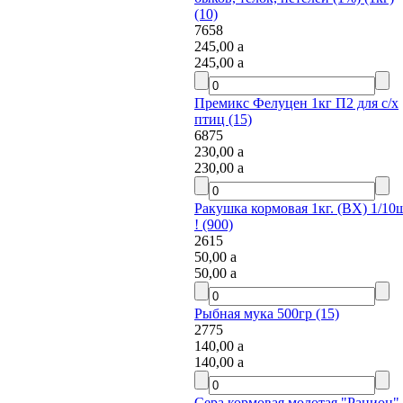
(10)
7658
245,00
a
245,00
a
Премикс Фелуцен 1кг П2 для с/х
птиц (15)
6875
230,00
a
230,00
a
Ракушка кормовая 1кг. (ВХ) 1/10ш
! (900)
2615
50,00
a
50,00
a
Рыбная мука 500гр (15)
2775
140,00
a
140,00
a
Сера кормовая молотая "Рацион"