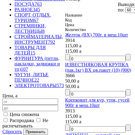
ПОСУДА
763
Выводит
РАЗНОЕ
345
по:
СПОРТ, ОТДЫХ,
Название
Код
ТУРИЗМ
67
Цена
СТРЕМЯНКИ,
Количество
ЛЕСТНИЦЫ
8
Желток (ВХ) 700г. в меш.10шт
СТРОЙМАТЕРИАЛЫ,
3914
ИНСТРУМЕНТ
792
115,00
a
ТОВАРЫ ДЛЯ
115,00
a
ДЕТЕЙ
15
ФУРНИТУРА (петли,
накладки, задвижки и
ИЗВЕСТНЯКОВАЯ КРУПКА
тп)
107
(пак.1кг) ВХ цв.пакет (10) (900)
ЧУГУН, ЛИТЬЕ
3666
ПЕЧНОЕ
22
50,00
a
ЭЛЕКТРОТОВАРЫ
573
50,00
a
Цена,
a
Крепковит для кур, уток, гусей
900г в меш.10шт
3913
Цена снижена
115,00
a
Распродажа
Не
115,00
a
распечатывать
Сбросить