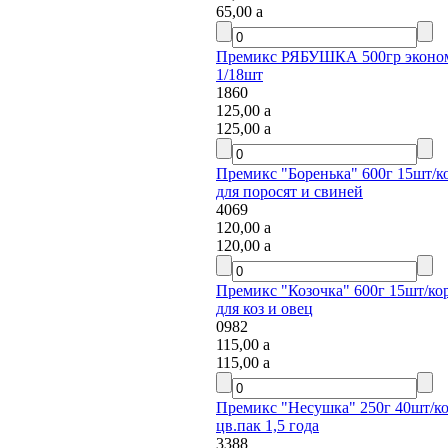
65,00
a
Премикс РЯБУШКА 500гр эконом
1/18шт
1860
125,00
a
125,00
a
Премикс "Боренька" 600г 15шт/ко
для поросят и свиней
4069
120,00
a
120,00
a
Премикс "Козочка" 600г 15шт/кор
для коз и овец
0982
115,00
a
115,00
a
Премикс "Несушка" 250г 40шт/ко
цв.пак 1,5 года
3388